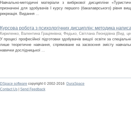
Навчально-методичні матеріали з вибіркової дисципліни «Туристич
призначені для здобувачів І курсу першого (бакалаврського) рівня вищо
рекреація. Видання ...
Курсова робота з психологічних дисциплін: методика написа
Кириленко, Валентина Граціянівна
;
Федько, Світлана Леонідівна
(
Вид. ц
У процесі професійної підготовки здобувачів вищої освіти за спеціальн
лише теоретичне навчання, спрямоване на засвоєння змісту навчаль
навички дослідницької ...
DSpace software
copyright © 2002-2016
DuraSpace
Contact Us
|
Send Feedback