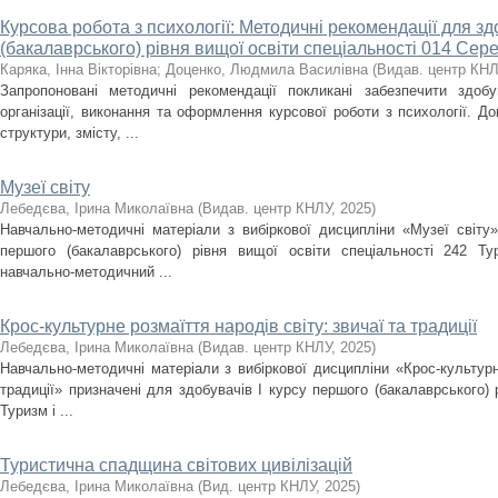
Курсова робота з психології: Методичні рекомендації для з
(бакалаврського) рівня вищої освіти спеціальності 014 Сер
Каряка, Інна Вікторівна
;
Доценко, Людмила Василівна
(
Видав. центр КН
Запропоновані методичні рекомендації покликані забезпечити здоб
організації, виконання та оформлення курсової роботи з психології. Д
структури, змісту, ...
Музеї світу
Лебедєва, Ірина Миколаївна
(
Видав. центр КНЛУ
,
2025
)
Навчально-методичні матеріали з вибіркової дисципліни «Музеї світу»
першого (бакалаврського) рівня вищої освіти спеціальності 242 Ту
навчально-методичний ...
Крос-культурне розмаїття народів світу: звичаї та традиції
Лебедєва, Ірина Миколаївна
(
Видав. центр КНЛУ
,
2025
)
Навчально-методичні матеріали з вибіркової дисципліни «Крос-культурне
традиції» призначені для здобувачів І курсу першого (бакалаврського) 
Туризм і ...
Туристична спадщина світових цивілізацій
Лебедєва, Ірина Миколаївна
(
Вид. центр КНЛУ
,
2025
)