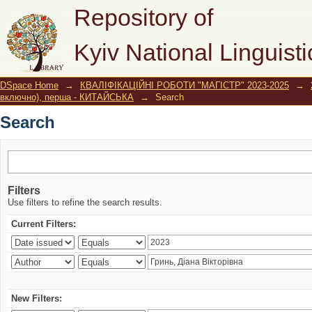
Search
Repository of
Kyiv National Linguisti
DSpace Home
→
КВАЛІФІКАЦІЙНІ РОБОТИ "МАГІСТР" 2023-2025
→
включно), перша - КИТАЙСЬКА
→
Search
Search
Filters
Use filters to refine the search results.
Current Filters:
New Filters: