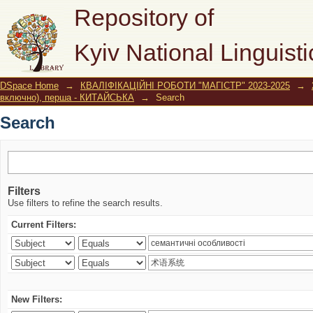
Search
Repository of
Kyiv National Linguisti
DSpace Home
→
КВАЛІФІКАЦІЙНІ РОБОТИ "МАГІСТР" 2023-2025
→
включно), перша - КИТАЙСЬКА
→
Search
Search
Filters
Use filters to refine the search results.
Current Filters:
New Filters: