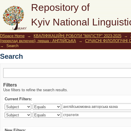
Search
Repository of
Kyiv National Linguisti
DSpace Home
→
КВАЛІФІКАЦІЙНІ РОБОТИ "МАГІСТР" 2023-2025
→
(переклад включно), перша - АНГЛІЙСЬКА
→
СУЧАСНІ ФІЛОЛОГІЧНІ СТУД
→
Search
Search
Filters
Use filters to refine the search results.
Current Filters:
New Filters: