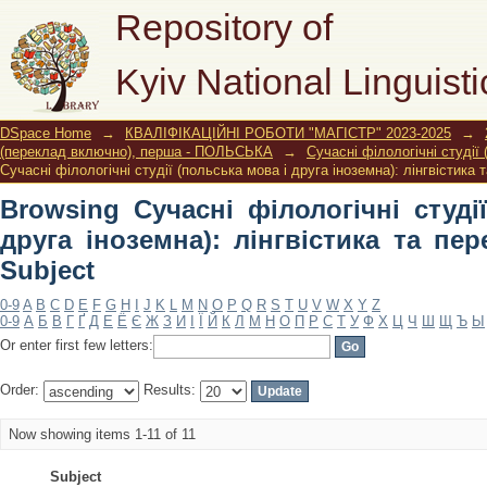
Browsing Сучасні філологічні сту
Repository of
лінгвістика та перекладознавство by
Kyiv National Linguisti
DSpace Home
→
КВАЛІФІКАЦІЙНІ РОБОТИ "МАГІСТР" 2023-2025
→
(переклад включно), перша - ПОЛЬСЬКА
→
Сучасні філологічні студії
Сучасні філологічні студії (польська мова і друга іноземна): лінгвістика
Browsing Сучасні філологічні студі
друга іноземна): лінгвістика та пе
Subject
0-9
A
B
C
D
E
F
G
H
I
J
K
L
M
N
O
P
Q
R
S
T
U
V
W
X
Y
Z
0-9
А
Б
В
Г
Ґ
Д
Е
Ё
Є
Ж
З
И
І
Ї
Й
К
Л
М
Н
О
П
Р
С
Т
У
Ф
Х
Ц
Ч
Ш
Щ
Ъ
Ы
Or enter first few letters:
Order:
Results:
Now showing items 1-11 of 11
Subject