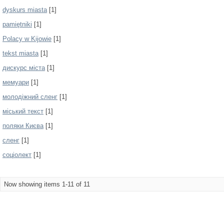
dyskurs miasta
[1]
pamiętniki
[1]
Polacy w Kijowie
[1]
tekst miasta
[1]
дискурс міста
[1]
мемуари
[1]
молодіжний сленг
[1]
міський текст
[1]
поляки Києва
[1]
сленг
[1]
соціолект
[1]
Now showing items 1-11 of 11