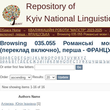
Browsing 035.055 Романські мови і
Repository of
ФРАНЦУЗЬКА by Author
Kyiv National Linguisti
DSpace Home
→
КВАЛІФІКАЦІЙНІ РОБОТИ "МАГІСТР" 2023-2025
→
включно), перша - ФРАНЦУЗЬКА
→
Browsing 035.055 Романські мови 
Browsing 035.055 Романські мо
(переклад включно), перша - ФРАНЦ
0-9
A
B
C
D
E
F
G
H
I
J
K
L
M
N
O
P
Q
R
S
T
U
V
W
X
Y
Z
0-9
А
Б
В
Г
Ґ
Д
Е
Ё
Є
Ж
З
И
І
Ї
Й
К
Л
М
Н
О
П
Р
С
Т
У
Ф
Х
Ц
Ч
Ш
Щ
Ъ
Ы
Or enter first few letters:
Order:
Results:
Now showing items 1-16 of 16
Authors Name
Алімова, Юлія Іванівна
[1]