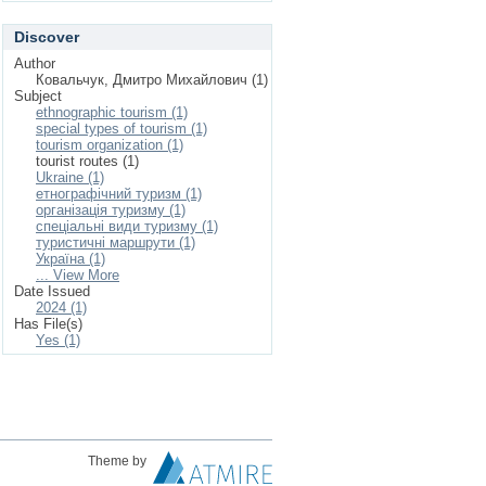
Discover
Author
Ковальчук, Дмитро Михайлович (1)
Subject
ethnographic tourism (1)
special types of tourism (1)
tourism organization (1)
tourist routes (1)
Ukraine (1)
етнографічний туризм (1)
організація туризму (1)
спеціальні види туризму (1)
туристичні маршрути (1)
Україна (1)
... View More
Date Issued
2024 (1)
Has File(s)
Yes (1)
Theme by