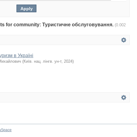
esults for community: Туристичне обслуговування.
(0.002
ризм в Україні
Михайлович
(
Київ. нац. лінгв. ун-т
,
2024
)
aSpace