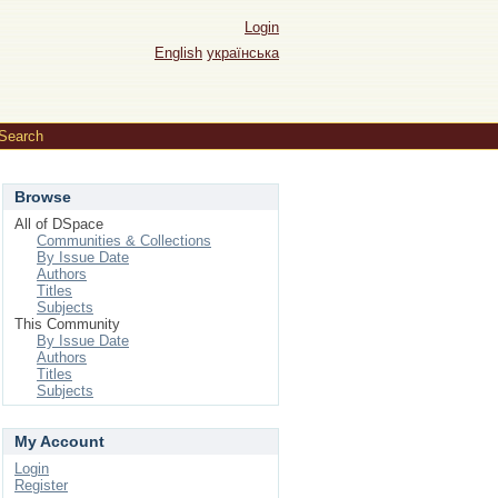
Login
English
українська
Search
Browse
All of DSpace
Communities & Collections
By Issue Date
Authors
Titles
Subjects
This Community
By Issue Date
Authors
Titles
Subjects
My Account
Login
Register