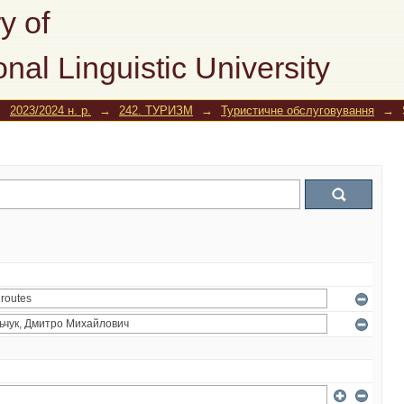
y of
onal Linguistic University
→
2023/2024 н. р.
→
242. ТУРИЗМ
→
Туристичне обслуговування
→