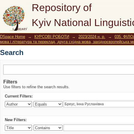
Search
Repository of
Kyiv National Linguisti
DSpace Home
→
КУРСОВІ РОБОТИ
→
2023/2024 н. р.
→
035. ФІЛО
мова і література та переклад, друга східна мова, західноєвропейська м
Search
Filters
Use filters to refine the search results.
Current Filters:
New Filters: