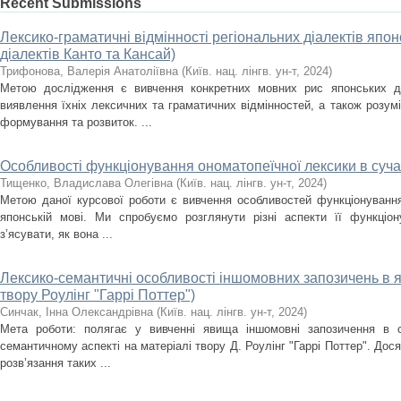
Recent Submissions
Лексико-граматичні відмінності регіональних діалектів япон
діалектів Канто та Кансай)
Трифонова, Валерія Анатоліївна
(
Київ. нац. лінгв. ун-т
,
2024
)
Метою дослідження є вивчення конкретних мовних рис японських ді
виявлення їхніх лексичних та граматичних відмінностей, а також розум
формування та розвиток. ...
Особливості функціонування ономатопеїчної лексики в суча
Тищенко, Владислава Олегівна
(
Київ. нац. лінгв. ун-т
,
2024
)
Метою даної курсової роботи є вивчення особливостей функціонування
японській мові. Ми спробуємо розглянути різні аспекти її функціон
з’ясувати, як вона ...
Лексико-семантичні особливості іншомовних запозичень в яп
твору Роулінг "Гаррі Поттер")
Синчак, Інна Олександрівна
(
Київ. нац. лінгв. ун-т
,
2024
)
Мета роботи: полягає у вивченні явища іншомовні запозичення в с
семантичному аспекті на матеріалі твору Д. Роулінг "Гаррі Поттер". До
розв’язання таких ...