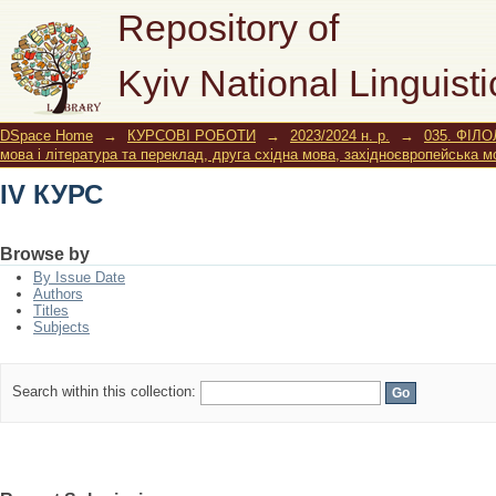
IV КУРС
Repository of
Kyiv National Linguisti
DSpace Home
→
КУРСОВІ РОБОТИ
→
2023/2024 н. р.
→
035. ФІЛО
мова і література та переклад, друга східна мова, західноєвропейська м
IV КУРС
Browse by
By Issue Date
Authors
Titles
Subjects
Search within this collection: