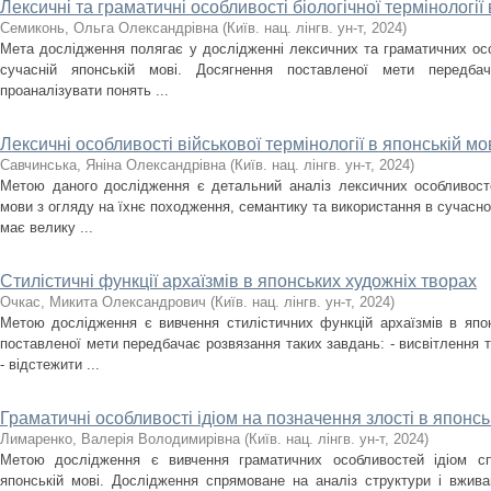
Лексичні та граматичні особливості біологічної термінології 
Семиконь, Ольга Олександрівна
(
Київ. нац. лінгв. ун-т
,
2024
)
Мета дослідження полягає у дослідженні лексичних та граматичних особ
сучасній японській мові. Досягнення поставленої мети передбач
проаналізувати понять ...
Лексичні особливості військової термінології в японській мо
Савчинська, Яніна Олександрівна
(
Київ. нац. лінгв. ун-т
,
2024
)
Метою даного дослідження є детальний аналіз лексичних особливостей
мови з огляду на їхнє походження, семантику та використання в сучасно
має велику ...
Стилістичні функції архаїзмів в японських художніх творах
Очкас, Микита Олександрович
(
Київ. нац. лінгв. ун-т
,
2024
)
Метою дослідження є вивчення стилістичних функцій архаїзмів в япо
поставленої мети передбачає розвязання таких завдань: - висвітлення т
- відстежити ...
Граматичні особливості ідіом на позначення злості в японсь
Лимаренко, Валерія Володимирівна
(
Київ. нац. лінгв. ун-т
,
2024
)
Метою дослідження є вивчення граматичних особливостей ідіом с
японській мові. Дослідження спрямоване на аналіз структури і вживан