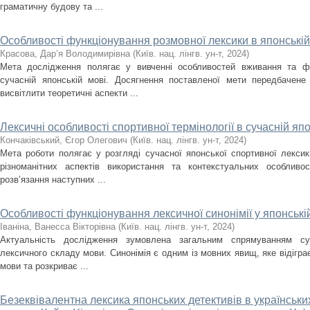
граматичну будову та ...
Особливості функціонування розмовної лексики в японській
Красова, Дар’я Володимирівна
(
Київ. нац. лінгв. ун-т
,
2024
)
Мета дослідження полягає у вивченні особливостей вживання та фу
сучасній японській мові. Досягнення поставленої мети передбачене 
висвітлити теоретичні аспекти ...
Лексичні особливості спортивної термінології в сучасній япо
Кончаківський, Єгор Олегович
(
Київ. нац. лінгв. ун-т
,
2024
)
Мета роботи полягає у розгляді сучасної японської спортивної лексик
різноманітних аспектів використання та контекстуальних особливо
розв’язання наступних ...
Особливості функціонування лексичної синонімії у японські
Іваніна, Ванесса Вікторівна
(
Київ. нац. лінгв. ун-т
,
2024
)
Актуальність дослідження зумовлена загальним спрямуванням су
лексичного складу мови. Синонімія є одним із мовних явищ, яке відігра
мови та розкриває ...
Безеквівалентна лексика японських детективів в українськи