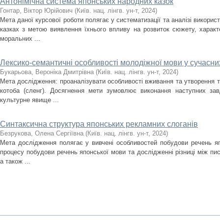
Антонімічна система японських народних казок
Гонтар, Віктор Юрійович
(
Київ. нац. лінгв. ун-т
,
2024
)
Мета даної курсової роботи полягає у систематизації та аналізі викорис
казках з метою виявлення їхнього впливу на розвиток сюжету, харак
моральних ...
Лексико-семантичні особливості молодіжної мови у сучасн
Букарьова, Вероніка Дмитрівна
(
Київ. нац. лінгв. ун-т
,
2024
)
Мета дослідження: проаналізувати особливості вживання та утворення 
котоба (сленг). Досягнення мети зумовлює виконання наступних зав
культурне явище ...
Синтаксична структура японських рекламних слоганів
Безрукова, Олена Сергіївна
(
Київ. нац. лінгв. ун-т
,
2024
)
Мета дослідження полягає у вивчені особливостей побудови речень яп
процесу побудови речень японської мови та дослідженні різниці між п
а також ...