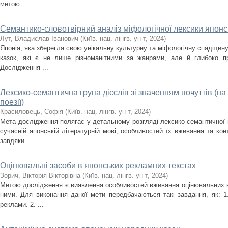
метою ...
Семантико-словотвірний аналіз міфологічної лексики японс
Лут, Владислав Іванович
(
Київ. нац. лінгв. ун-т
,
2024
)
Японія, яка зберегла свою унікальну культурну та міфологічну спадщину
казок, які є не лише різноманітними за жанрами, але й глибоко п
Дослідження ...
Лексико-семантична група дієслів зі значенням почуттів (на
поезії)
Красиловець, Софія
(
Київ. нац. лінгв. ун-т
,
2024
)
Мета дослідження полягає у детальному розгляді лексико-семантичної гр
сучасній японській літературній мові, особливостей їх вживання та кон
завдяки ...
Оцінювальні засоби в японських рекламних текстах
Зорич, Вікторія Вікторівна
(
Київ. нац. лінгв. ун-т
,
2024
)
Метою дослідження є виявлення особливостей вживання оцінювальних в
ними. Для виконання даної мети передбачаються такі завдання, як: 1.
реклами. 2. ...