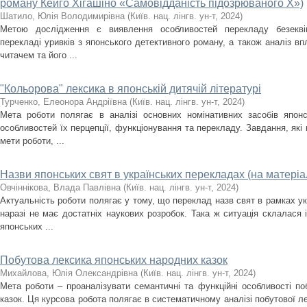
роману Кейго Хігашіно «Самовідданість підозрюваного Х»)
Шатило, Юлія Володимирівна
(
Київ. нац. лінгв. ун-т
,
2024
)
Метою дослідження є виявлення особливостей перекладу безеквів
перекладі уривків з японського детективного роману, а також аналіз в
читачем та його ...
"Кольорова" лексика в японській дитячій літературі
Турченко, Елеонора Андрiївна
(
Київ. нац. лінгв. ун-т
,
2024
)
Мета роботи полягає в аналiзi основних номiнативних засобiв японс
особливостей їх перцепцiї, функцiонування та перекладу. Завдання, якi
мети роботи, ...
Назви японських свят в українських перекладах (на матеріал
Овчіннікова, Влада Павлівна
(
Київ. нац. лінгв. ун-т
,
2024
)
Актуальність роботи полягає у тому, що переклад назв свят в рамках у
наразі не має достатніх наукових розробок. Така ж ситуація склалася 
японських ...
Побутова лексика японських народних казок
Михайлова, Юлія Олександрівна
(
Київ. нац. лінгв. ун-т
,
2024
)
Мета роботи – проаналізувати семантичні та функційні особливості по
казок. Ця курсова робота полягає в систематичному аналізі побутової л