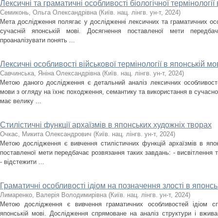
Лексичні та граматичні особливості біологічної термінології 
Семиконь, Ольга Олександрівна
(
Київ. нац. лінгв. ун-т
,
2024
)
Мета дослідження полягає у дослідженні лексичних та граматичних особ
сучасній японській мові. Досягнення поставленої мети передбач
проаналізувати понять ...
Лексичні особливості військової термінології в японській мо
Савчинська, Яніна Олександрівна
(
Київ. нац. лінгв. ун-т
,
2024
)
Метою даного дослідження є детальний аналіз лексичних особливостей
мови з огляду на їхнє походження, семантику та використання в сучасно
має велику ...
Стилістичні функції архаїзмів в японських художніх творах
Очкас, Микита Олександрович
(
Київ. нац. лінгв. ун-т
,
2024
)
Метою дослідження є вивчення стилістичних функцій архаїзмів в япо
поставленої мети передбачає розвязання таких завдань: - висвітлення т
- відстежити ...
Граматичні особливості ідіом на позначення злості в японсь
Лимаренко, Валерія Володимирівна
(
Київ. нац. лінгв. ун-т
,
2024
)
Метою дослідження є вивчення граматичних особливостей ідіом с
японській мові. Дослідження спрямоване на аналіз структури і вживан