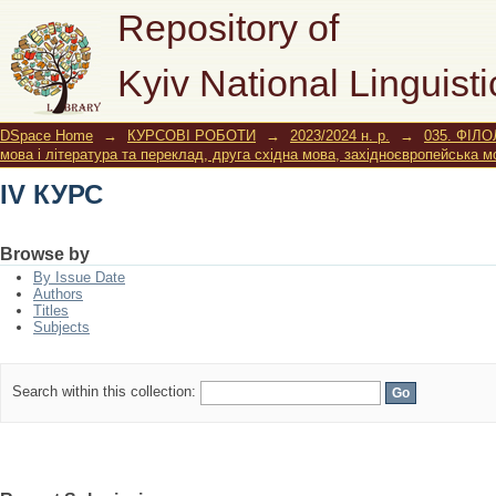
IV КУРС
Repository of
Kyiv National Linguisti
DSpace Home
→
КУРСОВІ РОБОТИ
→
2023/2024 н. р.
→
035. ФІЛО
мова і література та переклад, друга східна мова, західноєвропейська м
IV КУРС
Browse by
By Issue Date
Authors
Titles
Subjects
Search within this collection: