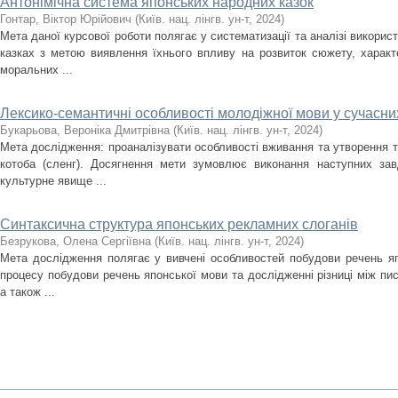
Антонімічна система японських народних казок
Гонтар, Віктор Юрійович
(
Київ. нац. лінгв. ун-т
,
2024
)
Мета даної курсової роботи полягає у систематизації та аналізі викорис
казках з метою виявлення їхнього впливу на розвиток сюжету, харак
моральних ...
Лексико-семантичні особливості молодіжної мови у сучасн
Букарьова, Вероніка Дмитрівна
(
Київ. нац. лінгв. ун-т
,
2024
)
Мета дослідження: проаналізувати особливості вживання та утворення 
котоба (сленг). Досягнення мети зумовлює виконання наступних зав
культурне явище ...
Синтаксична структура японських рекламних слоганів
Безрукова, Олена Сергіївна
(
Київ. нац. лінгв. ун-т
,
2024
)
Мета дослідження полягає у вивчені особливостей побудови речень яп
процесу побудови речень японської мови та дослідженні різниці між п
а також ...