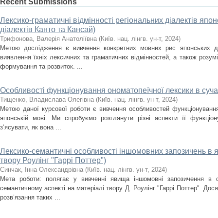
Recent Submissions
Лексико-граматичні відмінності регіональних діалектів япон
діалектів Канто та Кансай)
Трифонова, Валерія Анатоліївна
(
Київ. нац. лінгв. ун-т
,
2024
)
Метою дослідження є вивчення конкретних мовних рис японських ді
виявлення їхніх лексичних та граматичних відмінностей, а також розум
формування та розвиток. ...
Особливості функціонування ономатопеїчної лексики в суча
Тищенко, Владислава Олегівна
(
Київ. нац. лінгв. ун-т
,
2024
)
Метою даної курсової роботи є вивчення особливостей функціонування
японській мові. Ми спробуємо розглянути різні аспекти її функціон
з’ясувати, як вона ...
Лексико-семантичні особливості іншомовних запозичень в яп
твору Роулінг "Гаррі Поттер")
Синчак, Інна Олександрівна
(
Київ. нац. лінгв. ун-т
,
2024
)
Мета роботи: полягає у вивченні явища іншомовні запозичення в с
семантичному аспекті на матеріалі твору Д. Роулінг "Гаррі Поттер". До
розв’язання таких ...