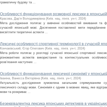
граматичну будову та ...
Особливості функціонування розмовної лексики в японській
Красова, Дар’я Володимирівна
(
Київ. нац. лінгв. ун-т
,
2024
)
Мета дослідження полягає у вивченні особливостей вживання та фу
сучасній японській мові. Досягнення поставленої мети передбачене 
висвітлити теоретичні аспекти ...
Лексичні особливості спортивної термінології в сучасній япо
Кончаківський, Єгор Олегович
(
Київ. нац. лінгв. ун-т
,
2024
)
Мета роботи полягає у розгляді сучасної японської спортивної лексик
різноманітних аспектів використання та контекстуальних особливо
розв’язання наступних ...
Особливості функціонування лексичної синонімії у японські
Іваніна, Ванесса Вікторівна
(
Київ. нац. лінгв. ун-т
,
2024
)
Актуальність дослідження зумовлена загальним спрямуванням су
лексичного складу мови. Синонімія є одним із мовних явищ, яке відігра
мови та розкриває ...
Безеквівалентна лексика японських детективів в українськи