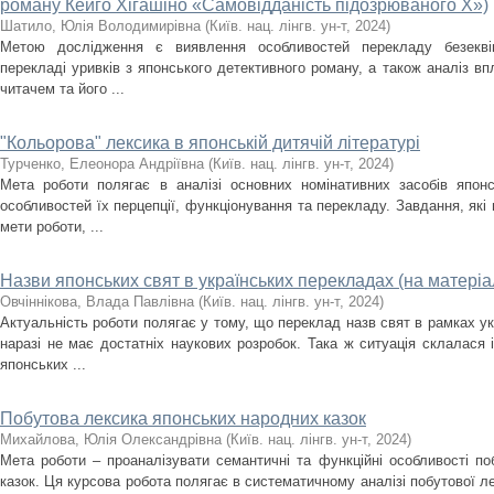
роману Кейго Хігашіно «Самовідданість підозрюваного Х»)
Шатило, Юлія Володимирівна
(
Київ. нац. лінгв. ун-т
,
2024
)
Метою дослідження є виявлення особливостей перекладу безеквів
перекладі уривків з японського детективного роману, а також аналіз в
читачем та його ...
"Кольорова" лексика в японській дитячій літературі
Турченко, Елеонора Андрiївна
(
Київ. нац. лінгв. ун-т
,
2024
)
Мета роботи полягає в аналiзi основних номiнативних засобiв японс
особливостей їх перцепцiї, функцiонування та перекладу. Завдання, якi
мети роботи, ...
Назви японських свят в українських перекладах (на матеріал
Овчіннікова, Влада Павлівна
(
Київ. нац. лінгв. ун-т
,
2024
)
Актуальність роботи полягає у тому, що переклад назв свят в рамках у
наразі не має достатніх наукових розробок. Така ж ситуація склалася 
японських ...
Побутова лексика японських народних казок
Михайлова, Юлія Олександрівна
(
Київ. нац. лінгв. ун-т
,
2024
)
Мета роботи – проаналізувати семантичні та функційні особливості по
казок. Ця курсова робота полягає в систематичному аналізі побутової л