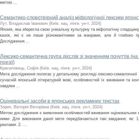
метою ...
Семантико-словотвірний аналіз міфологічної лексики японс
Лут, Владислав Іванович
(
Київ. нац. лінгв. ун-т
,
2024
)
Японія, яка зберегла свою унікальну культурну та міфологічну спадщину
казок, які є не лише різноманітними за жанрами, але й глибоко п
Дослідження ...
Лексико-семантична група дієслів зі значенням почуттів (на
поезії)
Красиловець, Софія
(
Київ. нац. лінгв. ун-т
,
2024
)
Мета дослідження полягає у детальному розгляді лексико-семантичної гр
сучасній японській літературній мові, особливостей їх вживання та кон
завдяки ...
Оцінювальні засоби в японських рекламних текстах
Зорич, Вікторія Вікторівна
(
Київ. нац. лінгв. ун-т
,
2024
)
Метою дослідження є виявлення особливостей вживання оцінювальних в
ними. Для виконання даної мети передбачаються такі завдання, як: 1.
реклами. 2. ...