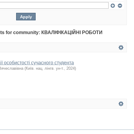
esults for community: КВАЛІФІКАЦІЙНІ РОБОТИ
ції особистості сучасного студента
 Вячеславівна
(
Київ. нац. лінгв. ун-т.
,
2024
)