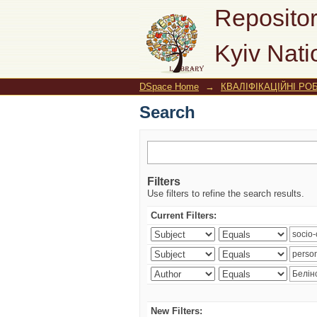
Search
Repositor
Kyiv Nati
DSpace Home
→
КВАЛІФІКАЦІЙНІ РО
Search
Filters
Use filters to refine the search results.
Current Filters:
New Filters: