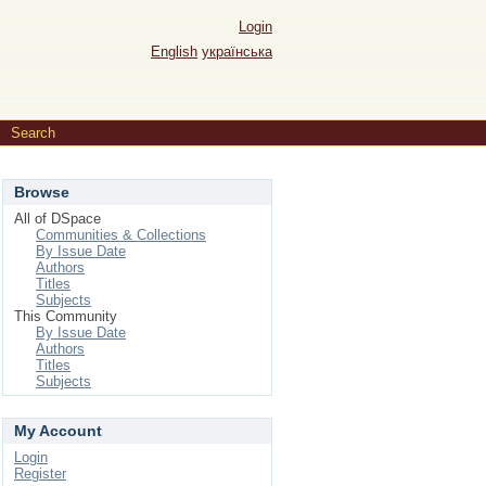
Login
English
українська
→
Search
Browse
All of DSpace
Communities & Collections
By Issue Date
Authors
Titles
Subjects
This Community
By Issue Date
Authors
Titles
Subjects
My Account
Login
Register