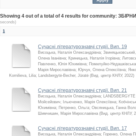
Showing 4 out of a total of 4 results for community: З
seconds)
1
Сучасні літературознавчі студії. Вип. 19
Висоцька, Наталія Олександрівна
;
Звиняцьковський
Олена Іванівна
;
Криницька, Наталія Ігорівна
;
Литовс
Павленко, Юлія Юхимівна
;
Помилуйко-Недашківська
Марія Мирославівна
;
Юрчук, Олена Олексіївна
;
Янк
Kornilieva, Lilia
;
Landsbergytė-Becher, Jūratė
(
Вид. центр КНЛУ
,
2022
)
Сучасні літературознавчі студії. Вип. 21
Висоцька, Наталія Олександрівна
;
LANDSBERGYTĖ B
Мойсейович
;
Ільюченко, Марія Олексіївна
;
Кобчінсь
Юхимівна
;
Петренко, Ольга
;
Овсяницька, Ганна Вол
Шимчишин, Марія Мирославівна
(
Вид. центр КНЛУ
,
2
Сучасні літературознавчі студії. Вип. 17
Висоцька, Наталія Олександрівна
;
Горенко, Олена П