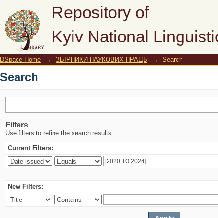
Search
Repository of
Kyiv National Linguisti
DSpace Home
→
ЗБІРНИКИ НАУКОВИХ ПРАЦЬ
→
Search
Search
Filters
Use filters to refine the search results.
Current Filters:
New Filters: