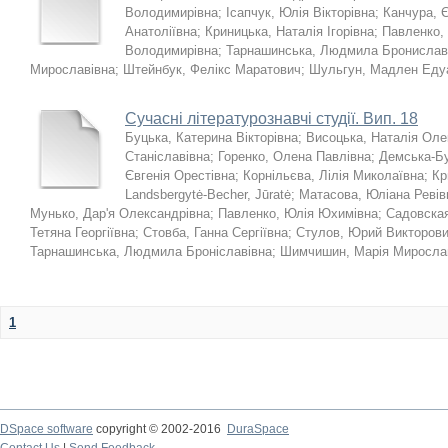
Володимирівна
;
Ісапчук, Юлія Вікторівна
;
Канчура, Є
Анатоліївна
;
Криницька, Наталія Ігорівна
;
Павленко,
Володимирівна
;
Тарнашинська, Людмила Бронислав
Мирославівна
;
Штейнбук, Фелікс Маратович
;
Шульгун, Мадлен Еду
Сучасні літературознавчі студії. Вип. 18
Буцька, Катерина Вікторівна
;
Висоцька, Наталія Оле
Станіславівна
;
Горенко, Олена Павлівна
;
Демська-Бу
Євгенія Орестівна
;
Корнільєва, Лілія Миколаївна
;
Кр
Landsbergytė-Becher, Jūratė
;
Матасова, Юліана Ревів
Мунько, Дар'я Олександрівна
;
Павленко, Юлія Юхимівна
;
Садовска
Тетяна Георгіївна
;
Стовба, Ганна Сергіївна
;
Стулов, Юрий Викторов
Тарнашинська, Людмила Броніславівна
;
Шимчишин, Марія Миросла
1
DSpace software
copyright © 2002-2016
DuraSpace