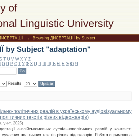
 by Subject "adaptation"
y of
onal Linguistic University
ДИСЕРТАЦІЇ
→
Browsing ДИСЕРТАЦІЇ by Subject
 by Subject "adaptation"
S
T
U
V
W
X
Y
Z
Н
О
П
Р
С
Т
У
Ф
Х
Ц
Ч
Ш
Щ
Ъ
Ы
Ь
Э
Ю
Я
Results:
ільно-політичних реалій в українському аудіовізуальному
політичних текстів різних відеожанрів)
в. ун-т
,
2025
)
аптації англійськомовних суспільнополітичних реалій у контексті
 сучасних політичних текстів різних відеожанрів. Робота спрямована