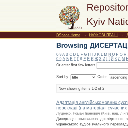
Browsing ДИСЕРТАЦІЇ
Repositor
Kyiv Nati
DSpace Home
→
НАУКОВІ ПРАЦІ
→
Browsing ДИСЕРТАЦІЇ
0-9
A
B
C
D
E
F
G
H
I
J
K
L
M
N
O
P
Q
R
0-9
А
Б
В
Г
Ґ
Д
Е
Ё
Є
Ж
З
И
І
Ї
Й
К
Л
М
Or enter first few letters:
Sort by:
Order:
Now showing items 1-2 of 2
Адаптація англійськомовних сусп
перекладі (на матеріалі сучасних 
Луценко, Роман Іванович
(
Київ. нац. лінг
Дисертація присвячена дослідженню ад
українського аудіовізуального перекладу