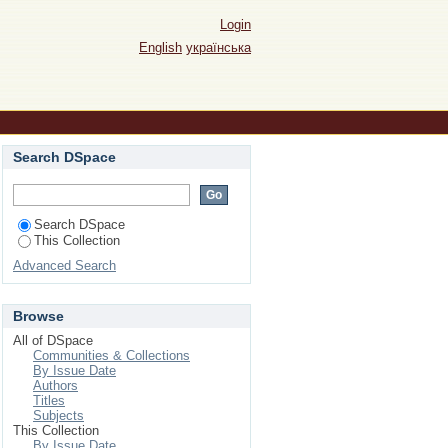
Login
English
українська
Search DSpace
Search DSpace
This Collection
Advanced Search
Browse
All of DSpace
Communities & Collections
By Issue Date
Authors
Titles
Subjects
This Collection
By Issue Date