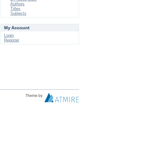
Authors
Titles
Subjects
My Account
Login
Register
Theme by