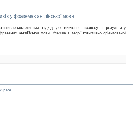
вів у фраземах англійської мови
гнітивно-семіотичний підхід до вивчення процесу і результату
фраземах англійської мови. Уперше в теорії когнітивно орієнтованої
aSpace