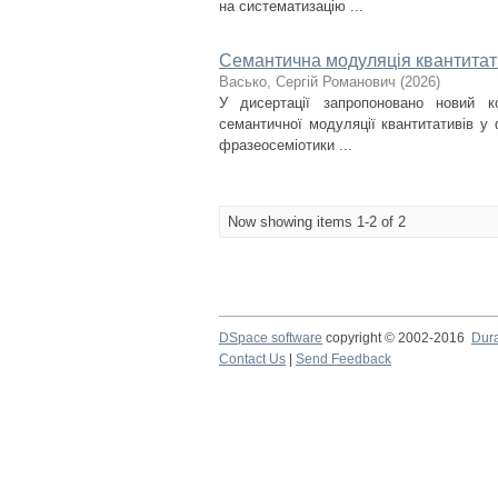
на систематизацію ...
Семантична модуляція квантитати
Васько, Сергій Романович
(
2026
)
У дисертації запропоновано новий ко
семантичної модуляції квантитативів у 
фразеосеміотики ...
Now showing items 1-2 of 2
DSpace software
copyright © 2002-2016
Dur
Contact Us
|
Send Feedback