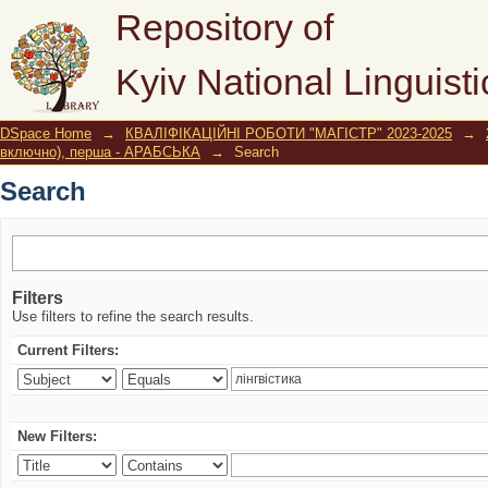
Search
Repository of
Kyiv National Linguisti
DSpace Home
→
КВАЛІФІКАЦІЙНІ РОБОТИ "МАГІСТР" 2023-2025
→
включно), перша - АРАБСЬКА
→
Search
Search
Filters
Use filters to refine the search results.
Current Filters:
New Filters: