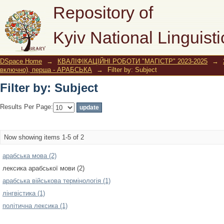
Filter by: Subject
Repository of
Kyiv National Linguisti
DSpace Home
→
КВАЛІФІКАЦІЙНІ РОБОТИ "МАГІСТР" 2023-2025
→
включно), перша - АРАБСЬКА
→
Filter by: Subject
Filter by: Subject
Results Per Page:
Now showing items 1-5 of 2
арабська мова (2)
лексика арабської мови (2)
арабська військова термінологія (1)
лінгвістика (1)
політична лексика (1)