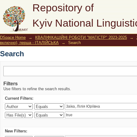
Search
Repository of
Kyiv National Linguisti
DSpace Home
→
КВАЛІФІКАЦІЙНІ РОБОТИ "МАГІСТР" 2023-2025
→
включно), перша - ІТАЛІЙСЬКА
→
Search
Search
Filters
Use filters to refine the search results.
Current Filters:
New Filters: