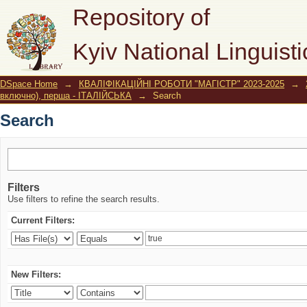
Search
Repository of
Kyiv National Linguisti
DSpace Home
→
КВАЛІФІКАЦІЙНІ РОБОТИ "МАГІСТР" 2023-2025
→
включно), перша - ІТАЛІЙСЬКА
→
Search
Search
Filters
Use filters to refine the search results.
Current Filters:
New Filters: