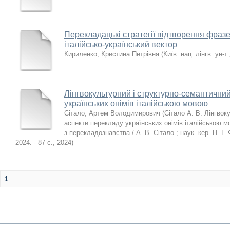
Перекладацькі стратегії відтворення фразе
італійсько-український вектор
Кириленко, Кристина Петрівна
(
Київ. нац. лінгв. ун-т.
Лінгвокультурний і структурно-семантични
українських онімів італійською мовою
Сітало, Артем Володимирович
(
Сітало А. В. Лінгвок
аспекти перекладу українських онімів італійською м
з перекладознавства / А. В. Сітало ; наук. кер. Н. Г. Ф
2024. - 87 с.
,
2024
)
1