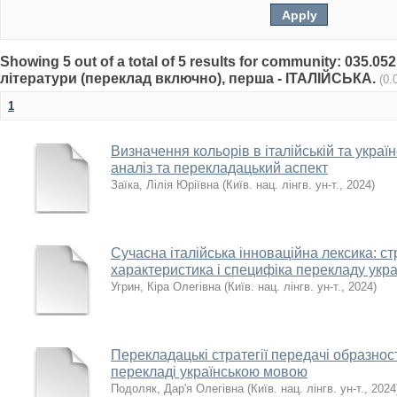
Showing 5 out of a total of 5 results for community: 035.0
літератури (переклад включно), перша - ІТАЛІЙСЬКА.
(0.
1
Визначення кольорів в італійській та украї
аналіз та перекладацький аспект
Заїка, Лілія Юріївна
(
Київ. нац. лінгв. ун-т.
,
2024
)
Сучасна італійська інноваційна лексика: с
характеристика і специфіка перекладу укр
Угрин, Кіра Олегівна
(
Київ. нац. лінгв. ун-т.
,
2024
)
Перекладацькі стратегії передачі образност
перекладі українською мовою
Подоляк, Дар'я Олегівна
(
Київ. нац. лінгв. ун-т.
,
2024