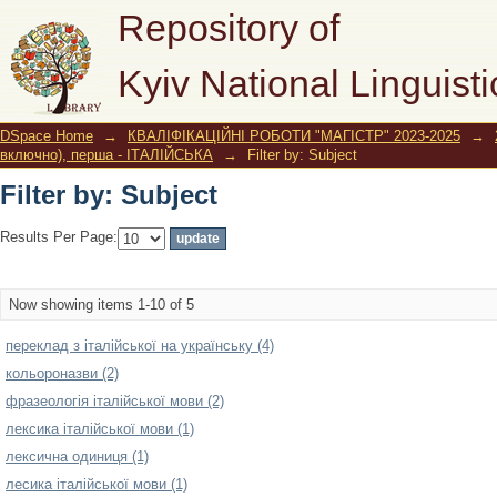
Filter by: Subject
Repository of
Kyiv National Linguisti
DSpace Home
→
КВАЛІФІКАЦІЙНІ РОБОТИ "МАГІСТР" 2023-2025
→
включно), перша - ІТАЛІЙСЬКА
→
Filter by: Subject
Filter by: Subject
Results Per Page:
Now showing items 1-10 of 5
переклад з італійської на українську (4)
кольороназви (2)
фразеологія італійської мови (2)
лексика італійської мови (1)
лексична одиниця (1)
лесика італійської мови (1)