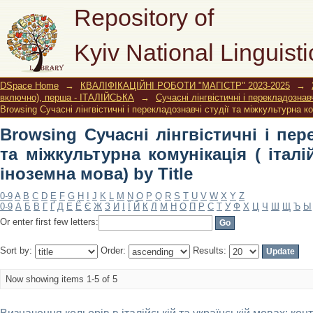
Browsing Сучасні лінгвістичні і п
Repository of
комунікація ( італійська мова і друга
Kyiv National Linguisti
DSpace Home
→
КВАЛІФІКАЦІЙНІ РОБОТИ "МАГІСТР" 2023-2025
→
включно), перша - ІТАЛІЙСЬКА
→
Сучасні лінгвістичні і перекладознав
Browsing Сучасні лінгвістичні і перекладознавчі студії та міжкультурна ком
Browsing Сучасні лінгвістичні і пер
та міжкультурна комунікація ( італі
іноземна мова) by Title
0-9
A
B
C
D
E
F
G
H
I
J
K
L
M
N
O
P
Q
R
S
T
U
V
W
X
Y
Z
0-9
А
Б
В
Г
Ґ
Д
Е
Ё
Є
Ж
З
И
І
Ї
Й
К
Л
М
Н
О
П
Р
С
Т
У
Ф
Х
Ц
Ч
Ш
Щ
Ъ
Ы
Or enter first few letters:
Sort by:
Order:
Results:
Now showing items 1-5 of 5