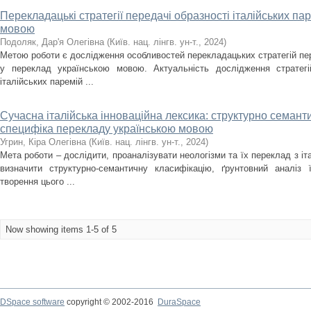
Перекладацькі стратегії передачі образності італійських па
мовою
Подоляк, Дар'я Олегівна
(
Київ. нац. лінгв. ун-т.
,
2024
)
Метою роботи є дослідження особливостей перекладацьких стратегій пере
у переклад українською мовою. Актуальність дослідження стратегі
італійських паремій ...
Сучасна італійська інноваційна лексика: структурно семант
специфіка перекладу українською мовою
Угрин, Кіра Олегівна
(
Київ. нац. лінгв. ун-т.
,
2024
)
Мета роботи – дослідити, проаналізувати неологізми та їх переклад з іта
визначити структурно-семантичну класифікацію, ґрунтовний аналіз
творення цього ...
Now showing items 1-5 of 5
DSpace software
copyright © 2002-2016
DuraSpace