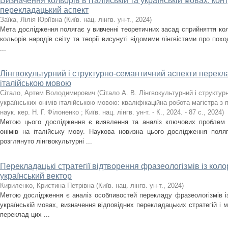
Визначення кольорів в італійській та українській мовах: кон
перекладацький аспект
Заїка, Лілія Юріївна
(
Київ. нац. лінгв. ун-т.
,
2024
)
Мета дослідження полягає у вивченні теоретичних засад сприйняття коль
кольорів народів світу та теорії висунуті відомими лінгвістами про пох
...
Лінгвокультурний і структурно-семантичний аспекти перекла
італійською мовою
Сітало, Артем Володимирович
(
Сітало А. В. Лінгвокультурний і структу
українських онімів італійською мовою: кваліфікаційна робота магістра з 
наук. кер. Н. Г. Філоненко ; Київ. нац. лінгв. ун-т. - К., 2024. - 87 с.
,
2024
)
Метою цього дослідження є виявлення та аналіз ключових проблем т
онімів на італійську мову. Наукова новизна цього дослідження пол
розглянуто лінгвокультурні ...
Перекладацькі стратегії відтворення фразеологізмів із коло
український вектор
Кириленко, Кристина Петрівна
(
Київ. нац. лінгв. ун-т.
,
2024
)
Метою дослідження є аналіз особливостей перекладу фразеологізмів із
українській мовах, визначення відповідних перекладацьких стратегій і 
переклад цих ...