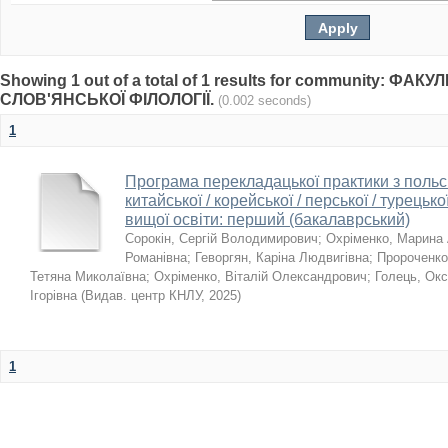
Showing 1 out of a total of 1 results for community: ФАКУ
СЛОВ'ЯНСЬКОЇ ФІЛОЛОГІЇ.
(0.002 seconds)
1
Програма перекладацької практики з польсько
китайської / корейської / перської / турецько
вищої освіти: перший (бакалаврський)
Сорокін, Сергій Володимирович
;
Охріменко, Марина 
Романівна
;
Геворгян, Каріна Людвигівна
;
Пророченко
Тетяна Миколаївна
;
Охріменко, Віталій Олександрович
;
Голець, Ок
Ігорівна
(
Видав. центр КНЛУ
,
2025
)
1