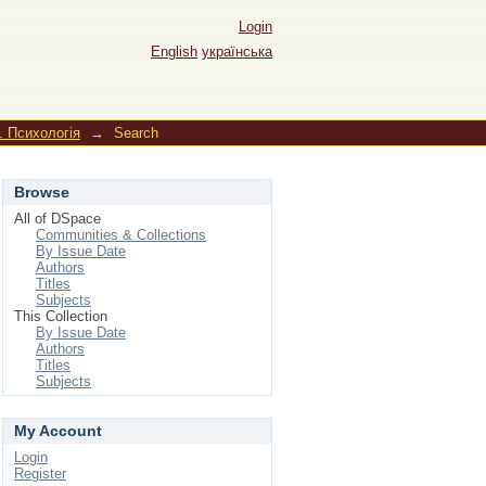
Login
English
українська
. Психологія
→
Search
Browse
All of DSpace
Communities & Collections
By Issue Date
Authors
Titles
Subjects
This Collection
By Issue Date
Authors
Titles
Subjects
My Account
Login
Register