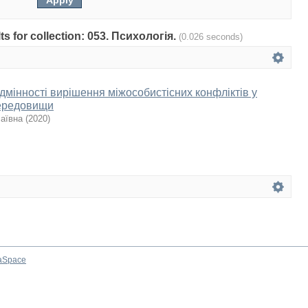
lts for collection: 053. Психологія.
(0.026 seconds)
ідмінності вирішення міжособистісних конфліктів у
середовищи
аївна
(
2020
)
aSpace