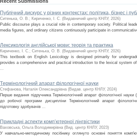
Recent Submissions
Публічний дискурс у різних контекстах: політика, бізнес і п
Ситенька, О. В.
;
Кириченко, І. С.
(
Видавничий центр КНЛУ
,
2026
)
Public discourse plays a crucial role in contemporary society. Political lea
media figures, and ordinary citizens continuously participate in communicativ
Лексикологія англійської мови: теорія та практика
Кириченко, І. С.
;
Ситенька, О. В.
(
Видавничий центр КНЛУ
,
2026
)
This textbook on English Lexicology is designed primarily for undergradu
provides a comprehensive and practical introduction to the lexical system o
...
Термінологічний апарат філологічної науки
Стефанова, Наталія Олександрівна
(
Видав. центр КНЛУ
,
2024
)
Перше видання підручника Термінологічний апарат філологічної науки (к
до робочої програми дисципліни Термінологічний апарат філологіч
підготовку здобувачів ...
Прикладні аспекти комп'ютерної лінгвістики
Ваховська, Ольга Володимирівна
(
Вид. центр КНЛУ
,
2023
)
У навчально-методичному посібнику оглянуто основні поняття комп'юте