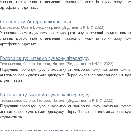
знання, метою якої є вивчення природної мови із точки зору ком
артефактів, здатних ...
Основи комп'ютерної лінгвістики
Ваховська, Ольга Володимирівна
(
Вид. центр КНЛУ
,
2023
)
У навчально-методичному посібнику розглянуто основні поняття комп'ют
знання, метою якої є вивчення природної мови із точки зору ком
артефактів, здатних ...
Голоси світу: читаємо сучасну літературу
Тихомирова, Олена
;
Ізотова, Наталя
(
Видав. центр КНЛУ
,
2022
)
Підручник пропонує курс з розвитку англомовної комунікативної компет
англомовного художнього дискурсу. Передбачається вдосконалення кул
студентів за ...
Голоси світу: читаємо сучасну літературу
Тихомирова, Олена
;
Ізотова, Наталя
(
Видав. центр КНЛУ
,
2022
)
Підручник пропонує курс з розвитку англомовної комунікативної компет
англомовного художнього дискурсу. Передбачається вдосконалення кул
студентів за ...