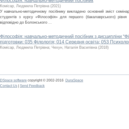
Філософія: навчально-методичний посібник
Комісар, Людмила Петрівна
(
2021
)
У навчально-методичному посібнику викладено основний зміст семінар
студентів з курсу «Філософія» для першого (бакалаврського) рівня 
відповідно до Болонського ...
Філософія: навчально-методичний посібник з дисципліни “Ф
підготовки: 035 Філологія; 014 Середня освіта; 053 Психолог
Комісар, Людмила Петрівна
;
Чехун, Наталія Василівна
(
2018
)
DSpace software
copyright © 2002-2016
DuraSpace
Contact Us
|
Send Feedback