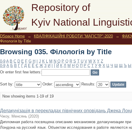
Browsing 035. Філологія by Title
Repository of
Kyiv National Linguisti
DSpace Home
→
КВАЛІФІКАЦІЙНІ РОБОТИ "МАГІСТР"-2020
→
ФАКУ
Філологія by Title
Browsing 035. Філологія by Title
0-9
A
B
C
D
E
F
G
H
I
J
K
L
M
N
O
P
Q
R
S
T
U
V
W
X
Y
Z
0-9
А
Б
В
Г
Ґ
Д
Е
Ё
Є
Ж
З
И
І
Ї
Й
К
Л
М
Н
О
П
Р
С
Т
У
Ф
Х
Ц
Ч
Ш
Щ
Ъ
Ы
Or enter first few letters:
Sort by:
Order:
Results:
Now showing items 1-19 of 19
Делакунізація в перекладах північних оповідань Джека Ло
Чжоу, Менсянь
(
2020
)
Дипломная работа посвящена описанию механизмов делакунизации при 
Лондона на русский язык. Объектом исследования в работе являются 