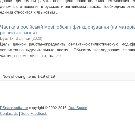
Данная дипломная работа посвящена сопоставлению лексических е
денежные отношения в русском и английском языках. Необходимо отме
единиц относится к языковым ...
Частки в російській мові: обсяг і функціонування (на матер
російської мови)
Буй, Тхі Ван Тхи
(
2020
)
Цель данной работы–определить семантико-стилистическую моди
усилительно-выделительных частиц. Объектом исследования являю
частицы прямо, лишь, то, только, ...
Now showing items 1-19 of 19
DSpace software
copyright © 2002-2016
DuraSpace
Contact Us
|
Send Feedback