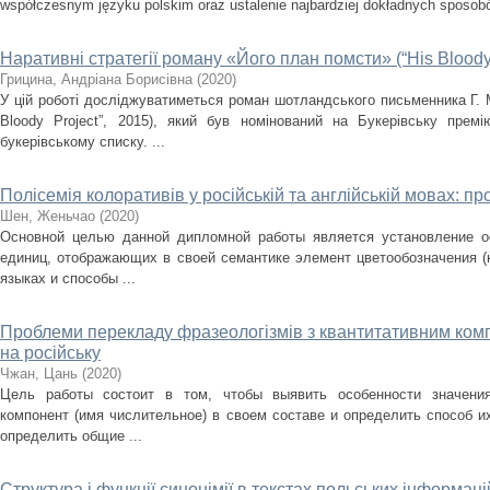
współczesnym języku polskim oraz ustalenie najbardziej dokładnych sposobów
Наративні стратегії роману «Його план помсти» (“His Bloody 
Грицина, Андріана Борисівна
(
2020
)
У цій роботі досліджуватиметься роман шотландського письменника Г. 
Bloody Project”, 2015), який був номінований на Букерівську пре
букерівському списку. ...
Полісемія колоративів у російській та англійській мовах: п
Шен, Женьчао
(
2020
)
Основной целью данной дипломной работы является установление ос
единиц, отображающих в своей семантике элемент цветообозначения (
языках и способы ...
Проблеми перекладу фразеологізмів з квантитативним комп
на російську
Чжан, Цань
(
2020
)
Цель работы состоит в том, чтобы выявить особенности значени
компонент (имя числительное) в своем составе и определить способ их
определить общие ...
Структура і функції синонімії в текстах польських інформаці