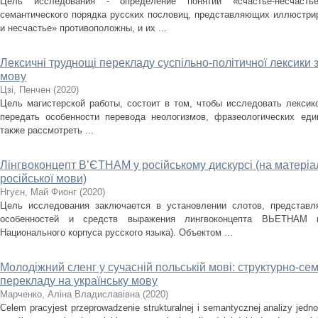
Цель исследования - определение понятий «счастье-несчасть
семантического порядка русских пословиц, представляющих иллюстрир
и несчастье» противоположны, и их ...
Лексичні труднощі перекладу суспільно-політичної лексики з
мову
Цзі, Пенчен
(
2020
)
Цель магистерской работы, состоит в том, чтобы исследовать лексик
передать особенности перевода неологизмов, фразеологических еди
также рассмотреть ...
Лінгвоконцепт В’ЄТНАМ у російському дискурсі (на матеріа
російської мови)
Нгуєн, Май Фионг
(
2020
)
Цель исследования заключается в установлении слотов, представ
особенностей и средств выражения лингвоконцепта ВЬЕТНАМ 
Национального корпуса русского языка). Объектом ...
Молодіжний сленг у сучасній польській мові: структурно-се
перекладу на українську мову
Марченко, Аліна Владиславівна
(
2020
)
Celem pracyjest przeprowadzenie strukturalnej i semantycznej analizy jed