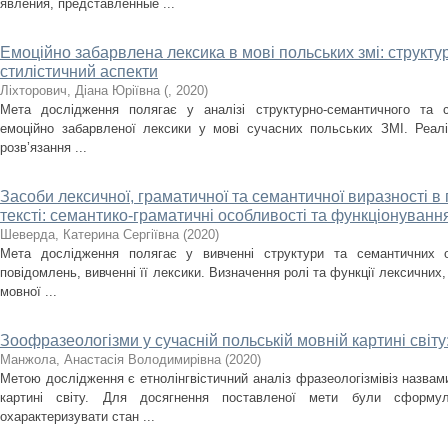
явления, представленные ...
Емоційно забарвлена лексика в мові польських змі: структ
стилістичний аспекти
Ліхторович, Діана Юріївна
(
,
2020
)
Мета дослідження полягає у аналізі структурно-семантичного та с
емоційно забарвленої лексики у мові сучасних польських ЗМІ. Реалі
розв’язання ...
Засоби лексичної, граматичної та семантичної виразності 
тексті: семантико-граматичні особливості та функціонуванн
Шеверда, Катерина Сергіївна
(
2020
)
Мета дослідження полягає у вивченні структури та семантичних 
повідомлень, вивченні її лексики. Визначення ролі та функції лексичних,
мовної ...
Зоофразеологізми у сучасній польській мовній картині світу
Манжола, Анастасія Володимирівна
(
2020
)
Метою дослідження є етнолінгвістичний аналіз фразеологізмівіз назвами
картині світу. Для досягнення поставленої мети були сформул
охарактеризувати стан ...