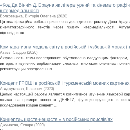
«Код Да Вінчі» Д. Брауна як літературний та кінематографіч
інтермедіальності
Волковецька, Вікторія Олегівна
(
2020
)
Ця кваліфікаційна робота присвячена дослідженню роману Дена Брауна 
кінематографічного текстів через призму інтермедіальності. Актуа
відповідністю ...
Компаративна модель світу в російській і узбецькій мовах (
Атаєв, Сардор
(
2020
)
Актуальность темы исследования обусловлена следующим факторам, в
интерес к изучению вербализации сложных, многокомпонентных поняти
реконструкции определенных ...
Концепт ГРОШІ в російській і туркменській мовних картинах 
Агаджумаєва, Шасенем
(
2020
)
Целью настоящей работы является когнитивное изучение языковой кар
языках на примере концепта ДЕНЬГИ, функционирующего в соста
исследования избран концепт ...
Концепти« щастя-нещастя » в російських прислів'ях
Джумаєва, Севара
(
2020
)