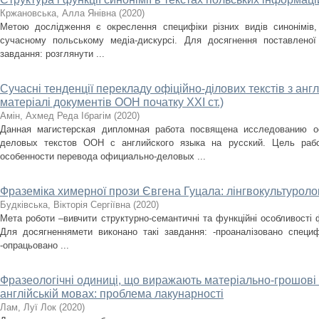
Кржановська, Алла Янівна
(
2020
)
Метою дослідження є окреслення специфіки різних видів синонімів,
сучасному польському медіа-дискурсі. Для досягнення поставленої
завдання: розглянути ...
Сучасні тенденції перекладу офіційно-ділових текстів з англ
матеріалі документів ООН початку ХХI ст.)
Амін, Ахмед Реда Ібрагім
(
2020
)
Данная магистерская дипломная работа посвящена исследованию о
деловых текстов ООН с английского языка на русский. Цель рабо
особенности перевода официально-деловых ...
Фраземіка химерної прози Євгена Гуцала: лінгвокультуроло
Будківська, Вікторія Сергіївна
(
2020
)
Мета роботи –вивчити структурно-семантичні та функційні особливості 
Для досягненнямети виконано такі завдання: -проаналізовано специф
-опрацьовано ...
Фразеологічні одиниці, що виражають матеріально-грошові в
англійській мовах: проблема лакунарності
Лам, Луї Лок
(
2020
)