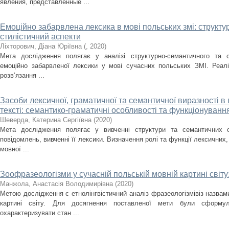
явления, представленные ...
Емоційно забарвлена лексика в мові польських змі: структ
стилістичний аспекти
Ліхторович, Діана Юріївна
(
,
2020
)
Мета дослідження полягає у аналізі структурно-семантичного та с
емоційно забарвленої лексики у мові сучасних польських ЗМІ. Реалі
розв’язання ...
Засоби лексичної, граматичної та семантичної виразності 
тексті: семантико-граматичні особливості та функціонуванн
Шеверда, Катерина Сергіївна
(
2020
)
Мета дослідження полягає у вивченні структури та семантичних 
повідомлень, вивченні її лексики. Визначення ролі та функції лексичних,
мовної ...
Зоофразеологізми у сучасній польській мовній картині світу
Манжола, Анастасія Володимирівна
(
2020
)
Метою дослідження є етнолінгвістичний аналіз фразеологізмівіз назвами
картині світу. Для досягнення поставленої мети були сформул
охарактеризувати стан ...