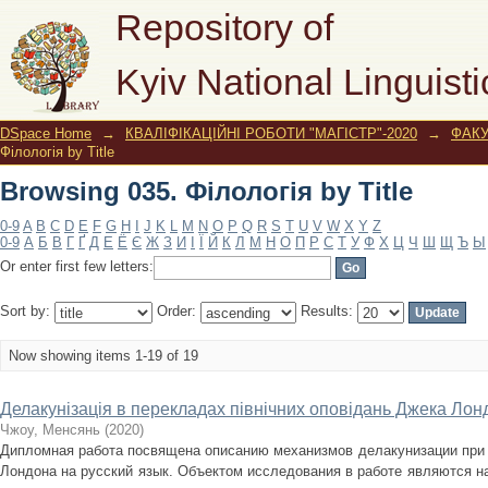
Browsing 035. Філологія by Title
Repository of
Kyiv National Linguisti
DSpace Home
→
КВАЛІФІКАЦІЙНІ РОБОТИ "МАГІСТР"-2020
→
ФАКУ
Філологія by Title
Browsing 035. Філологія by Title
0-9
A
B
C
D
E
F
G
H
I
J
K
L
M
N
O
P
Q
R
S
T
U
V
W
X
Y
Z
0-9
А
Б
В
Г
Ґ
Д
Е
Ё
Є
Ж
З
И
І
Ї
Й
К
Л
М
Н
О
П
Р
С
Т
У
Ф
Х
Ц
Ч
Ш
Щ
Ъ
Ы
Or enter first few letters:
Sort by:
Order:
Results:
Now showing items 1-19 of 19
Делакунізація в перекладах північних оповідань Джека Ло
Чжоу, Менсянь
(
2020
)
Дипломная работа посвящена описанию механизмов делакунизации при 
Лондона на русский язык. Объектом исследования в работе являются 