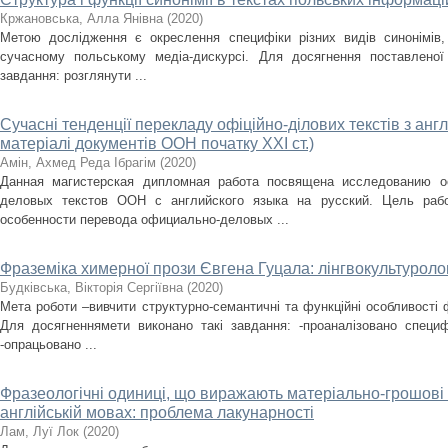
Кржановська, Алла Янівна
(
2020
)
Метою дослідження є окреслення специфіки різних видів синонімів,
сучасному польському медіа-дискурсі. Для досягнення поставленої
завдання: розглянути ...
Сучасні тенденції перекладу офіційно-ділових текстів з англ
матеріалі документів ООН початку ХХI ст.)
Амін, Ахмед Реда Ібрагім
(
2020
)
Данная магистерская дипломная работа посвящена исследованию о
деловых текстов ООН с английского языка на русский. Цель рабо
особенности перевода официально-деловых ...
Фраземіка химерної прози Євгена Гуцала: лінгвокультуроло
Будківська, Вікторія Сергіївна
(
2020
)
Мета роботи –вивчити структурно-семантичні та функційні особливості 
Для досягненнямети виконано такі завдання: -проаналізовано специф
-опрацьовано ...
Фразеологічні одиниці, що виражають матеріально-грошові в
англійській мовах: проблема лакунарності
Лам, Луї Лок
(
2020
)