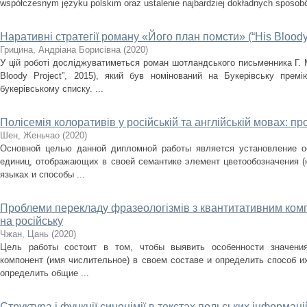
współczesnym języku polskim oraz ustalenie najbardziej dokładnych sposobów
Наративні стратегії роману «Його план помсти» (“His Bloody 
Грицина, Андріана Борисівна
(
2020
)
У цій роботі досліджуватиметься роман шотландського письменника Г. 
Bloody Project”, 2015), який був номінований на Букерівську пре
букерівському списку. ...
Полісемія колоративів у російській та англійській мовах: п
Шен, Женьчао
(
2020
)
Основной целью данной дипломной работы является установление ос
единиц, отображающих в своей семантике элемент цветообозначения (
языках и способы ...
Проблеми перекладу фразеологізмів з квантитативним комп
на російську
Чжан, Цань
(
2020
)
Цель работы состоит в том, чтобы выявить особенности значени
компонент (имя числительное) в своем составе и определить способ их
определить общие ...
Структура і функції синонімії в текстах польських інформаці