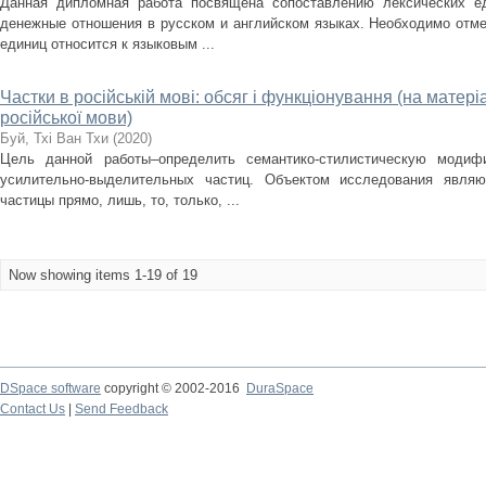
Данная дипломная работа посвящена сопоставлению лексических е
денежные отношения в русском и английском языках. Необходимо отме
единиц относится к языковым ...
Частки в російській мові: обсяг і функціонування (на матер
російської мови)
Буй, Тхі Ван Тхи
(
2020
)
Цель данной работы–определить семантико-стилистическую моди
усилительно-выделительных частиц. Объектом исследования являю
частицы прямо, лишь, то, только, ...
Now showing items 1-19 of 19
DSpace software
copyright © 2002-2016
DuraSpace
Contact Us
|
Send Feedback