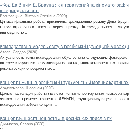
«Код Да Вінчі» Д. Брауна як літературний та кінематографіч
інтермедіальності
Волковецька, Вікторія Олегівна
(
2020
)
Ця кваліфікаційна робота присвячена дослідженню роману Дена Брауна 
кінематографічного текстів через призму інтермедіальності. Актуа
відповідністю ...
Компаративна модель світу в російській і узбецькій мовах (
Атаєв, Сардор
(
2020
)
Актуальность темы исследования обусловлена следующим факторам, в
интерес к изучению вербализации сложных, многокомпонентных поняти
реконструкции определенных ...
Концепт ГРОШІ в російській і туркменській мовних картинах 
Агаджумаєва, Шасенем
(
2020
)
Целью настоящей работы является когнитивное изучение языковой кар
языках на примере концепта ДЕНЬГИ, функционирующего в соста
исследования избран концепт ...
Концепти« щастя-нещастя » в російських прислів'ях
Джумаєва, Севара
(
2020
)