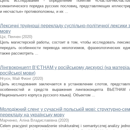
Цель исследования - определение понятий «счастье-несчасть
семантического порядка русских пословиц, представляющих иллюстрир
и несчастье» противоположны, и их ...
Лексичні труднощі перекладу суспільно-політичної лексики з
мову
Цзі, Пенчен
(
2020
)
Цель магистерской работы, состоит в том, чтобы исследовать лексик
передать особенности перевода неологизмов, фразеологических еди
также рассмотреть ...
Лінгвоконцепт В’ЄТНАМ у російському дискурсі (на матеріа
російської мови)
Нгуєн, Май Фионг
(
2020
)
Цель исследования заключается в установлении слотов, представ
особенностей и средств выражения лингвоконцепта ВЬЕТНАМ 
Национального корпуса русского языка). Объектом ...
Молодіжний сленг у сучасній польській мові: структурно-се
перекладу на українську мову
Марченко, Аліна Владиславівна
(
2020
)
Celem pracyjest przeprowadzenie strukturalnej i semantycznej analizy jed