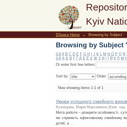
Browsing by Subject 
Repositor
Kyiv Nati
DSpace Home
→
Browsing by Subject
Browsing by Subject 
0-9
A
B
C
D
E
F
G
H
I
J
K
L
M
N
O
P
Q
R
0-9
А
Б
В
Г
Ґ
Д
Е
Ё
Є
Ж
З
И
І
Ї
Й
К
Л
М
Or enter first few letters:
Sort by:
Order:
Now showing items 1-1 of 1
Умови успішного сімейного вихо
Кузнецова, Марія Максимівна
(
Київ. нац. 
Мета роботи – розкрити особливості, сутн
які сприяють ефективному сімейному ви
дітей, а ...