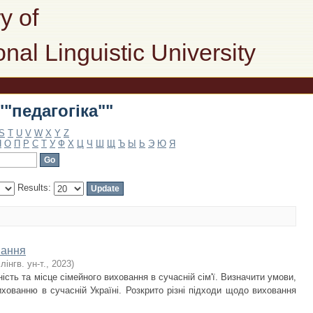
""педагогіка""
y of
onal Linguistic University
""педагогіка""
S
T
U
V
W
X
Y
Z
Н
О
П
Р
С
Т
У
Ф
Х
Ц
Ч
Ш
Щ
Ъ
Ы
Ь
Э
Ю
Я
Results:
вання
лінгв. ун-т.
,
2023
)
ість та місце сімейного виховання в сучасній сім'ї. Визначити умови,
хованню в сучасній Україні. Розкрито різні підходи щодо виховання