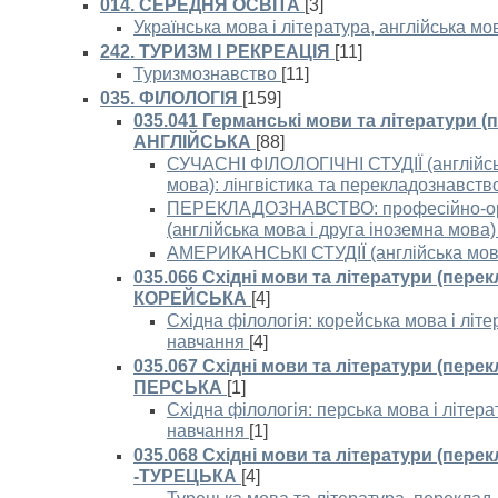
014. СЕРЕДНЯ ОСВІТА
[3]
Українська мова і література, англійська мо
242. ТУРИЗМ І РЕКРЕАЦІЯ
[11]
Туризмознавство
[11]
035. ФІЛОЛОГІЯ
[159]
035.041 Германські мови та літератури (
АНГЛІЙСЬКА
[88]
СУЧАСНІ ФІЛОЛОГІЧНІ СТУДІЇ (англійськ
мова): лінгвістика та перекладознавств
ПЕРЕКЛАДОЗНАВСТВО: професійно-ор
(англійська мова і друга іноземна мова)
АМЕРИКАНСЬКІ СТУДІЇ (англійська мова
035.066 Східні мови та літератури (перек
КОРЕЙСЬКА
[4]
Східна філологія: корейська мова і літ
навчання
[4]
035.067 Східні мови та літератури (перек
ПЕРСЬКА
[1]
Східна філологія: перська мова і літер
навчання
[1]
035.068 Східні мови та літератури (пере
-ТУРЕЦЬКА
[4]