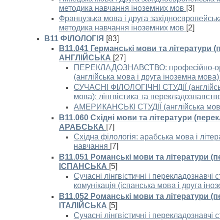
методика навчання іноземних мов
[3]
Французька мова і друга західноєвропейськ
методика навчання іноземних мов
[2]
B11 ФІЛОЛОГІЯ
[83]
B11.041 Германські мови та літератури (
АНГЛІЙСЬКА
[27]
ПЕРЕКЛАДОЗНАВСТВО: професійно-ор
(англійська мова і друга іноземна мова)
СУЧАСНІ ФІЛОЛОГІЧНІ СТУДІЇ (англійськ
мова): лінгвістика та перекладознавств
АМЕРИКАНСЬКІ СТУДІЇ (англійська мова
B11.060 Східні мови та літератури (пере
АРАБСЬКА
[7]
Східна філологія: арабська мова і літе
навчання
[7]
В11.051 Романські мови та літератури (
ІСПАНСЬКА
[5]
Сучасні лінгвістичні і перекладознавчі с
комунікація (іспанська мова і друга іно
В11.052 Романські мови та літератури (
ІТАЛІЙСЬКА
[5]
Сучасні лінгвістичні і перекладознавчі с