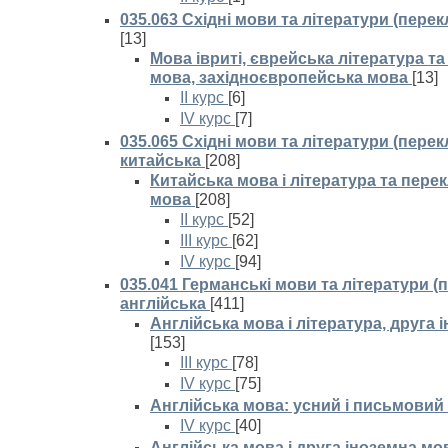
035.063 Східні мови та літератури (перек
[13]
Мова івриті, єврейська література та
мова, західноєвропейська мова
[13]
II курс
[6]
IV курс
[7]
035.065 Східні мови та літератури (перек
китайська
[208]
Китайська мова і література та пере
мова
[208]
II курс
[52]
III курс
[62]
IV курс
[94]
035.041 Германські мови та літератури (
англійська
[411]
Англійська мова і література, друга
[153]
III курс
[78]
IV курс
[75]
Англійська мова: усний і письмовий
IV курс
[40]
Англійська мова і друга іноземна мо