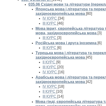
035.06 Східні мови та літератури (перек
Японська мова і література та перекл
західноєвропейська мова
[80]
IV КУРС
[34]
III КУРС
[46]
Мова іврит, європейська література 
мова, західноєвропейська мова
[3]
III КУРС
[3]
Російська мова і друга іноземна
[6]
III КУРС
[6]
Турецька мова і література та перекл
західноєвропейська мова
[45]
II КУРС
[9]
III КУРС
[20]
IV КУРС
[16]
Арабська мова і література та перекл
західноєвропейська мова
[42]
IV КУРС
[18]
II КУРС
[10]
III КУРС
[14]
Мова гінді, європейська література т