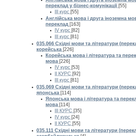
переклад у бізнес-комунікації
[55]
III курс
[55]
Англійська мова і друга іноземна мо
переклад
[163]
IV курс
[82]
ІІІ курс
[81]
035.066 Східні мови та літератури (перек
корейська
[226]
Корейська мова і література та пере
мова
[226]
IV курс
[53]
ІІ КУРС
[92]
III курс
[81]
035.069 Східні мови та літератури (перек
японська
[114]
Японська мова і література та перек
мова
[114]
ІІІ КУРС
[35]
IV курс
[24]
II КУРС
[55]
035.111 Східні мови та літератури (перек