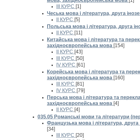
мова, західноєвропейська мова
[1]
III КУРС
[1]
Чеська мова і література, друга іно
II КУРС
[5]
Польська мова і література, друга і
II КУРС
[11]
Китайська мова і література та перек
західноєвропейська мова
[154]
II КУРС
[43]
III КУРС
[50]
IV КУРС
[61]
Корейська мова і література та перек
західноєвропейська мова
[160]
III КУРС
[81]
IV КУРС
[79]
Перська мова і література та перекла
західноєвропейська мова
[4]
II КУРС
[4]
035.05 Романські мови та літератури (п
Французька мова і література, друга
[34]
III КУРС
[20]