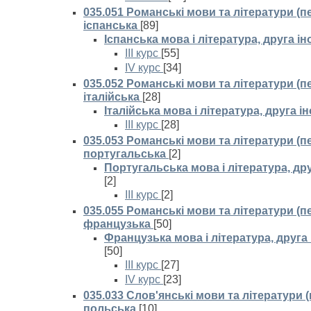
035.051 Романські мови та літератури (п
іспанська
[89]
Іспанська мова і література, друга і
III курс
[55]
IV курс
[34]
035.052 Романські мови та літератури (п
італійська
[28]
Італійська мова і література, друга 
III курс
[28]
035.053 Романські мови та літератури (п
португальська
[2]
Португальська мова і література, др
[2]
III курс
[2]
035.055 Романські мови та літератури (п
французька
[50]
Французька мова і література, друга
[50]
III курс
[27]
IV курс
[23]
035.033 Слов'янські мови та літератури 
польська
[10]