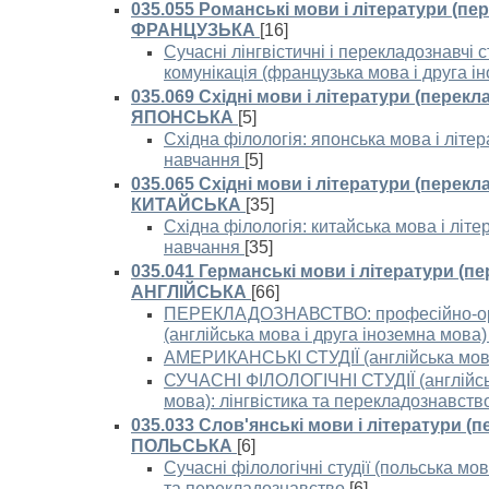
035.055 Романські мови і літератури (пе
ФРАНЦУЗЬКА
[16]
Сучасні лінгвістичні і перекладознавчі с
комунікація (французька мова і друга і
035.069 Східні мови і літератури (перекл
ЯПОНСЬКА
[5]
Східна філологія: японська мова і літе
навчання
[5]
035.065 Східні мови і літератури (перекл
КИТАЙСЬКА
[35]
Східна філологія: китайська мова і літ
навчання
[35]
035.041 Германські мови і літератури (п
АНГЛІЙСЬКА
[66]
ПЕРЕКЛАДОЗНАВСТВО: професійно-ор
(англійська мова і друга іноземна мова)
АМЕРИКАНСЬКІ СТУДІЇ (англійська мова
СУЧАСНІ ФІЛОЛОГІЧНІ СТУДІЇ (англійськ
мова): лінгвістика та перекладознавств
035.033 Слов'янські мови і літератури (
ПОЛЬСЬКА
[6]
Сучасні філологічні студії (польська мов
та перекладознавство
[6]