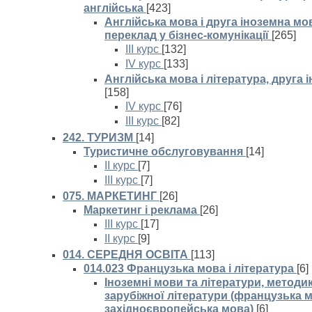
англійська
[423]
Англійська мова і друга іноземна мо
переклад у бізнес-комунікації
[265]
III курс
[132]
IV курс
[133]
Англійська мова і література, друга
[158]
IV курс
[76]
III курс
[82]
242. ТУРИЗМ
[14]
Туристичне обслуговування
[14]
II курс
[7]
III курс
[7]
075. МАРКЕТИНГ
[26]
Маркетинг і реклама
[26]
III курс
[17]
II курс
[9]
014. СЕРЕДНЯ ОСВІТА
[113]
014.023 Французька мова і література
[6]
Іноземні мови та літератури, методи
зарубіжної літератури (французька м
західноєвропейська мова)
[6]