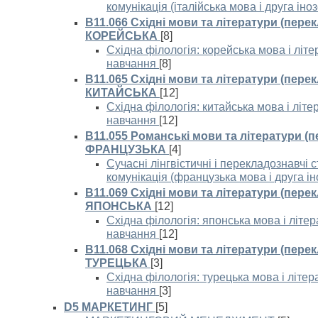
комунікація (італійська мова і друга ін
B11.066 Східні мови та літератури (пере
КОРЕЙСЬКА
[8]
Східна філологія: корейська мова і літ
навчання
[8]
B11.065 Східні мови та літератури (пере
КИТАЙСЬКА
[12]
Східна філологія: китайська мова і літ
навчання
[12]
В11.055 Романські мови та літератури (
ФРАНЦУЗЬКА
[4]
Сучасні лінгвістичні і перекладознавчі с
комунікація (французька мова і друга і
B11.069 Східні мови та літератури (пере
ЯПОНСЬКА
[12]
Східна філологія: японська мова і літе
навчання
[12]
B11.068 Східні мови та літератури (пере
ТУРЕЦЬКА
[3]
Східна філологія: турецька мова і літе
навчання
[3]
D5 МАРКЕТИНГ
[5]