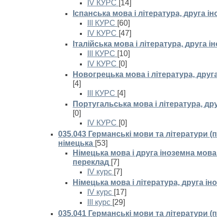
IV КУРС
[14]
Іспанська мова і література, друга і
III КУРС
[60]
IV КУРС
[47]
Італійська мова і література, друга 
III КУРС
[10]
IV КУРС
[0]
Новогрецька мова і література, друг
[4]
III КУРС
[4]
Португальська мова і література, др
[0]
IV КУРС
[0]
035.043 Германські мови та літератури (
німецька
[53]
Німецька мова і друга іноземна мова
переклад
[7]
IV курс
[7]
Німецька мова і література, друга і
IV курс
[17]
III курс
[29]
035.041 Германські мови та літератури (