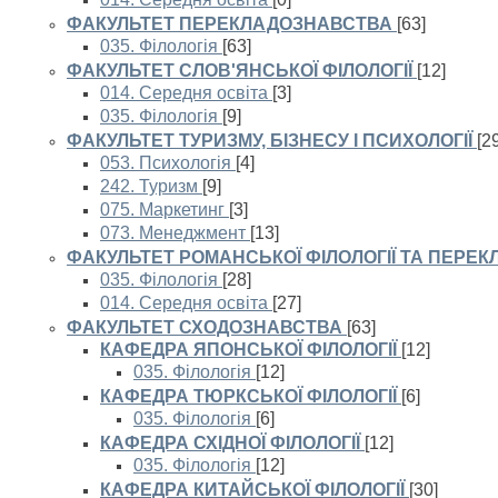
ФАКУЛЬТЕТ ПЕРЕКЛАДОЗНАВСТВА
[63]
035. Філологія
[63]
ФАКУЛЬТЕТ СЛОВ'ЯНСЬКОЇ ФІЛОЛОГІЇ
[12]
014. Середня освіта
[3]
035. Філологія
[9]
ФАКУЛЬТЕТ ТУРИЗМУ, БІЗНЕСУ І ПСИХОЛОГІЇ
[2
053. Психологія
[4]
242. Туризм
[9]
075. Маркетинг
[3]
073. Менеджмент
[13]
ФАКУЛЬТЕТ РОМАНСЬКОЇ ФІЛОЛОГІЇ ТА ПЕРЕК
035. Філологія
[28]
014. Середня освіта
[27]
ФАКУЛЬТЕТ СХОДОЗНАВСТВА
[63]
КАФЕДРА ЯПОНСЬКОЇ ФІЛОЛОГІЇ
[12]
035. Філологія
[12]
КАФЕДРА ТЮРКСЬКОЇ ФІЛОЛОГІЇ
[6]
035. Філологія
[6]
КАФЕДРА СХІДНОЇ ФІЛОЛОГІЇ
[12]
035. Філологія
[12]
КАФЕДРА КИТАЙСЬКОЇ ФІЛОЛОГІЇ
[30]