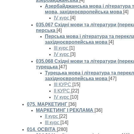
азербайджанська
[4]
Азербайджанська мова і література т
мова, західноєвропейська мова
[4]
IV курс
[4]
035.067 Східні мови та літератури (перек
перська
[4]
Перська мова і література та перекла
західноєвропейська мова
[4]
III курс
[1]
IV курс
[3]
035.068 Східні мови та літератури (перек
турецька
[47]
Турецька мова і література та перекл
західноєвропейська мова
[47]
ІІІ КУРС
[15]
ІІ КУРС
[22]
IV курс
[10]
075. МАРКЕТИНГ
[36]
МАРКЕТИНГ І РЕКЛАМА
[36]
II курс
[22]
III курс
[14]
014. ОСВІТА
[280]