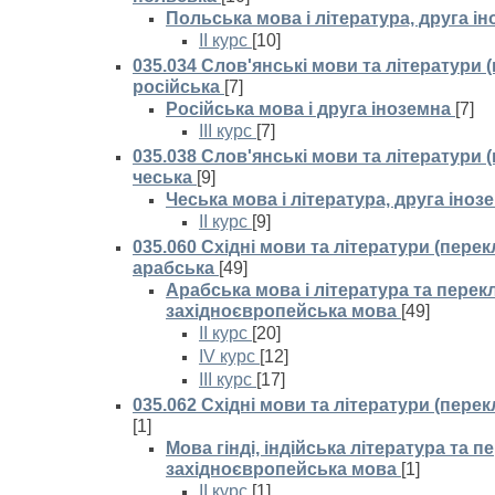
Польська мова і література, друга і
II курс
[10]
035.034 Слов'янські мови та літератури 
російська
[7]
Російська мова і друга іноземна
[7]
III курс
[7]
035.038 Слов'янські мови та літератури 
чеська
[9]
Чеська мова і література, друга іно
II курс
[9]
035.060 Східні мови та літератури (перек
арабська
[49]
Арабська мова і література та перекл
західноєвропейська мова
[49]
II курс
[20]
IV курс
[12]
III курс
[17]
035.062 Східні мови та літератури (перек
[1]
Мова гінді, індійська література та п
західноєвропейська мова
[1]
II курс
[1]