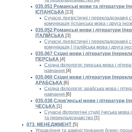
035.051 Романські мови та літератури (п
ІСПАНСЬКА
[13]
Сучасні лінгвістичні і перекладознавчі с
комунікація (іспанська мова і друга іно
035.052 Романські мови і літератури (пе
ІТАЛІЙСЬКА
[3]
Сучасні лінгвістичні і перекладознавчі с
комунікація ( італійська мова і друга ін
035.067 Східні мови і літератури (перекл
ПЕРСЬКА
[4]
Східна філологія: перська мова і літер
навчання
[4]
035.060 Східні мови і літератури (перекл
АРАБСЬКА
[6]
Східна філологія: арабська мова і літе
навчання
[6]
035.038 Слов'янські мови і літератури (
ЧЕСЬКА
[1]
Сучасні філологічні студії (чеська мова і
та перекладознавство
[1]
073. МЕНЕДЖМЕНТ
[5]
Управління та адміністрування бізнес-про