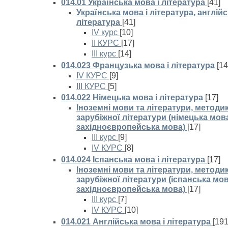
014.01 Українська мова і література
[41]
Українська мова і література, англій
література
[41]
IV курс
[10]
ІІ КУРС
[17]
III курс
[14]
014.023 Французька мова і література
[14
IV КУРС
[9]
IIІ КУРС
[5]
014.022 Німецька мова і література
[17]
Іноземні мови та літератури, методи
зарубіжної літератури (німецька мова
західноєвропейська мова)
[17]
III курс
[9]
IV КУРС
[8]
014.024 Іспанська мова і література
[17]
Іноземні мови та літератури, методи
зарубіжної літератури (іспанська мов
західноєвропейська мова)
[17]
III курс
[7]
IV КУРС
[10]
014.021 Англійська мова і література
[191