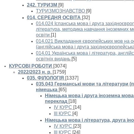
242. ТУРИЗМ
[9]
ТУРИЗМОЗНАВСТВО
[9]
014. СЕРЕДНЯ ОСВІТА
[32]
014.024 Іспанська мова і друга західноєвро
література, методика навчання іноземних мо
освіти
[1]
014.021 Викладання європейських мов на о
(англійська мова і друга західноєвропейськ
014.01 Українська мова і література, англі
освітніх видань
[5]
КУРСОВІ РОБОТИ
[3074]
2022/2023 н. р.
[1759]
035. ФІЛОЛОГІЯ
[1337]
035.043 Германські мови та літератури (
німецька
[65]
Німецька мова і друга іноземна мова
переклад
[18]
ІV КУРС
[14]
ІІІ КУРС
[4]
Німецька мова і література, друга і
ІV КУРС
[23]
ІІІ КУРС
[24]