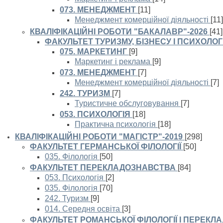
073. МЕНЕДЖМЕНТ
[11]
Менеджмент комерційної діяльності
[11]
КВАЛІФІКАЦІЙНІ РОБОТИ "БАКАЛАВР"-2026
[41]
ФАКУЛЬТЕТ ТУРИЗМУ, БІЗНЕСУ І ПСИХОЛОГІ
075. МАРКЕТИНГ
[9]
Маркетинг і реклама
[9]
073. МЕНЕДЖМЕНТ
[7]
Менеджмент комерційної діяльності
[7]
242. ТУРИЗМ
[7]
Туристичне обслуговування
[7]
053. ПСИХОЛОГІЯ
[18]
Практична психологія
[18]
КВАЛІФІКАЦІЙНІ РОБОТИ "МАГІСТР"-2019
[298]
ФАКУЛЬТЕТ ГЕРМАНСЬКОЇ ФІЛОЛОГІЇ
[50]
035. Філологія
[50]
ФАКУЛЬТЕТ ПЕРЕКЛАДОЗНАВСТВА
[84]
053. Психологія
[2]
035. Філологія
[70]
242. Туризм
[9]
014. Середня освіта
[3]
ФАКУЛЬТЕТ РОМАНСЬКОЇ ФІЛОЛОГІЇ І ПЕРЕКЛ