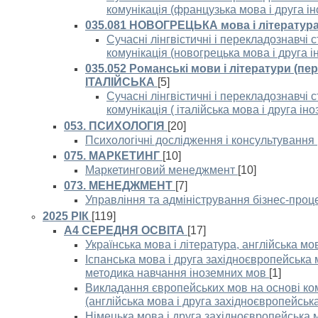
комунікація (французька мова і друга і
035.081 НОВОГРЕЦЬКА мова і література
Сучасні лінгвістичні і перекладознавчі с
комунікація (новогрецька мова і друга 
035.052 Романські мови і літератури (пе
ІТАЛІЙСЬКА
[5]
Сучасні лінгвістичні і перекладознавчі с
комунікація ( італійська мова і друга ін
053. ПСИХОЛОГІЯ
[20]
Психологічні дослідження і консультування
075. МАРКЕТИНГ
[10]
Маркетинговий менеджмент
[10]
073. МЕНЕДЖМЕНТ
[7]
Управління та адміністрування бізнес-про
2025 РІК
[119]
A4 СЕРЕДНЯ ОСВІТА
[17]
Українська мова і література, англійська мо
Іспанська мова і друга західноєвропейська 
методика навчання іноземних мов
[1]
Викладання європейських мов на основі ко
(англійська мова і друга західноєвропейськ
Німецька мова і друга західноєвропейська м