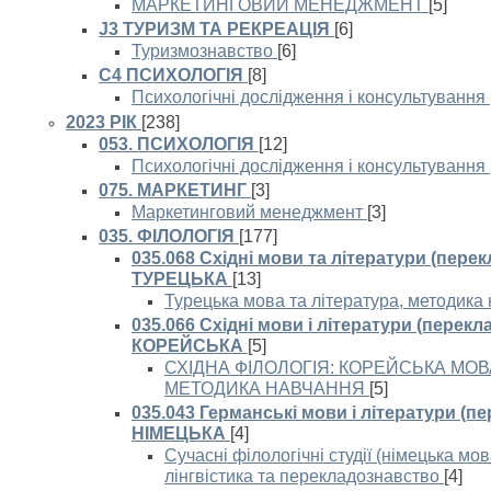
МАРКЕТИНГОВИЙ МЕНЕДЖМЕНТ
[5]
J3 ТУРИЗМ ТА РЕКРЕАЦІЯ
[6]
Туризмознавство
[6]
C4 ПСИХОЛОГІЯ
[8]
Психологічні дослідження і консультування
2023 РІК
[238]
053. ПСИХОЛОГІЯ
[12]
Психологічні дослідження і консультування
075. МАРКЕТИНГ
[3]
Маркетинговий менеджмент
[3]
035. ФІЛОЛОГІЯ
[177]
035.068 Східні мови та літератури (перек
ТУРЕЦЬКА
[13]
Турецька мова та література, методика
035.066 Східні мови і літератури (перекл
КОРЕЙСЬКА
[5]
СХІДНА ФІЛОЛОГІЯ: КОРЕЙСЬКА МОВА
МЕТОДИКА НАВЧАННЯ
[5]
035.043 Германські мови і літератури (п
НІМЕЦЬКА
[4]
Сучасні філологічні студії (німецька мов
лінгвістика та перекладознавство
[4]