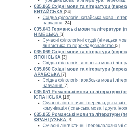
Турецька мова та література, переклад
035.065 Східні мови та літератури (перек
КИТАЙСЬКА
[24]
Східна філологія: китайська мова і літ
навчання
[24]
035.043 Германські мови та літератури (
НІМЕЦЬКА
[3]
Сучасні філологічні студії (німецька мов
лінгвістика та перекладознавство
[3]
035.069 Східні мови та літератури (перек
ЯПОНСЬКА
[3]
Східна філологія: японська мова і літе
035.060 Східні мови та літератури (перек
АРАБСЬКА
[7]
Східна філологія: арабська мова і літе
навчання
[7]
035.051 Романські мови та літератури (п
ІСПАНСЬКА
[16]
Сучасні лінгвістичні і перекладознавчі с
комунікація (іспанська мова і друга іно
035.055 Романські мови та літератури (п
ФРАНЦУЗЬКА
[3]
Сучасні лінгвістичні і перекладознавчі с