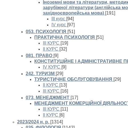
Іноземні мови та літератури, методи
зарубіжної літератури (англійська мо
західноєвропейська мова)
[191]
III курс
[94]
IV курс
[97]
053. ПСИХОЛОГІЯ
[51]
ПРАКТИЧНА ПСИХОЛОГІЯ
[51]
ІІІ КУРС
[19]
ІІ КУРС
[32]
081. ПРАВО
[9]
КОНСТИТУЦІЙНЕ І АДМІНІСТРАТИВНЕ 
IV КУРС
[9]
242. ТУРИЗМ
[29]
ТУРИСТИЧНЕ ОБСЛУГОВУВАННЯ
[29]
II КУРС
[13]
IІI КУРС
[16]
073. МЕНЕДЖМЕНТ
[17]
МЕНЕДЖМЕНТ КОМЕРЦІЙНОЇ ДІЯЛЬНОС
III КУРС
[11]
ІІ КУРС
[6]
2023/2024 н. р.
[1314]
035. ФІЛОЛОГІЯ
[1142]