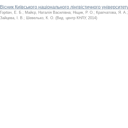
Вісник Київського національного лінгвістичного університету
Горбач, Е. Б.
;
Майєр, Наталія Василівна
;
Ніщик, Р. О.
;
Крапчатова, Я. А.
Зайцева, І. В.
;
Шевелько, К. О.
(
Вид. центр КНЛУ
,
2014
)