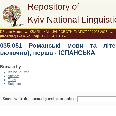
035.051 Романські мови та літе
Repository of
ІСПАНСЬКА
Kyiv National Linguisti
DSpace Home
→
КВАЛІФІКАЦІЙНІ РОБОТИ "МАГІСТР" 2023-2025
→
(переклад включно), перша - ІСПАНСЬКА
035.051 Романські мови та літе
включно), перша - ІСПАНСЬКА
Browse by
By Issue Date
Authors
Titles
Subjects
Search within this community and its collections: