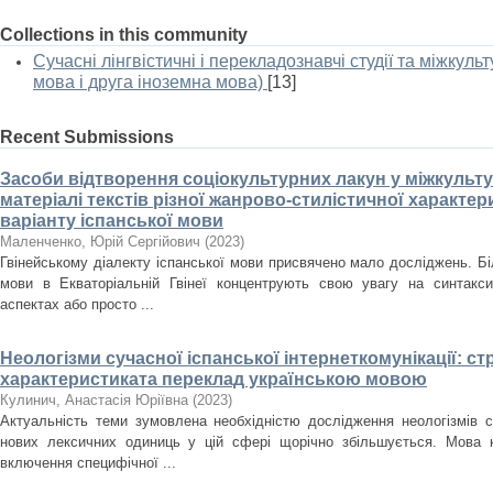
Collections in this community
Сучасні лінгвістичні і перекладознавчі студії та міжкуль
мова і друга іноземна мова)
[13]
Recent Submissions
Засоби відтворення соціокультурних лакун у міжкульту
матеріалі текстів різної жанрово-стилістичної характе
варіанту іспанської мови
Маленченко, Юрій Сергійович
(
2023
)
Гвінейському діалекту іспанської мови присвячено мало досліджень. Б
мови в Екваторіальній Гвінеї концентрують свою увагу на синтакс
аспектах або просто ...
Неологізми сучасної іспанської інтернеткомунікації: с
характеристиката переклад українською мовою
Кулинич, Анастасія Юріївна
(
2023
)
Актуальність теми зумовлена необхідністю дослідження неологізмів со
нових лексичних одиниць у цій сфері щорічно збільшується. Мова к
включення специфічної ...