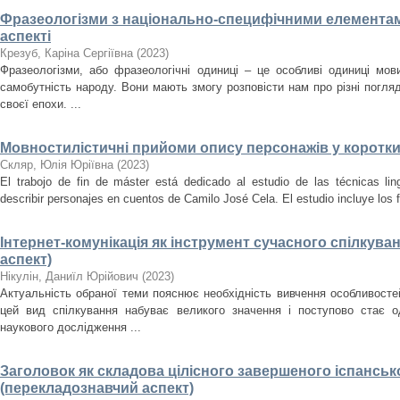
Фразеологізми з національно-специфічними елемента
аспекті
Крезуб, Каріна Сергіївна
(
2023
)
Фразеологізми, або фразеологічні одиниці ‒ це особливі одиниці мов
самобутність народу. Вони мають змогу розповісти нам про різні погляд
своєї епохи. ...
Мовностилістичні прийоми опису персонажів у коротких
Скляр, Юлія Юріївна
(
2023
)
El trabojo de fin de máster está dedicado al estudio de las técnicas lingü
describir personajes en cuentos de Camilo José Cela. El estudio incluye los 
Інтернет-комунікація як інструмент сучасного спілкува
аспект)
Нікулін, Даниїл Юрійович
(
2023
)
Актуальність обраної теми пояснює необхідність вивчення особливостей
цей вид спілкування набуває великого значення і поступово стає о
наукового дослідження ...
Заголовок як складова цілісного завершеного іспанськ
(перекладознавчий аспект)