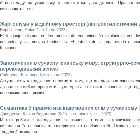
її перекладу на українську є недостатньо дослідженою. Правові ре
визначають чітко ...
Жаргонізми у медійному просторі (лінгвостилістичний 
Борозенець, Аліна Сергіївна
(
2023
)
El lenguaje utilizado en los medios de comunicación evoluciona con lo
culturales y las nuevas tendencias. El estudio de la jerga ayuda a obse
funciones ...
Запозичення в сучасну іспанську мову: структурно-се
перекладацький аспект
Соболєва, Катерина Дмитрівна
(
2023
)
Актуальність дослідження полягає в тому, що дослідження запозичень
дозволяє глибше зрозуміти культурно-лінгвістичні процеси, що ві
переосмислення різних ...
Семантика й прагматика іншомовних слів у сучасному 
Давиденко, Каріна Вадимівна
(
Київ. нац. лінгв. ун-т.
,
2023
)
Метою роботи є дослідження запозичень, а саме, англіцизмів, арабі
виявлення їх основних характеристик та особливостей. Окрім цього,
тенденції вживання ...