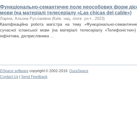
Функціонально-семантичне поле неособових форм дієс
мови (на матеріалі телесеріалу «Las chicas del cable»)
Ларіна, Альона Русланівна
(
Київ. нац. лінгв. ун-т.
,
2023
)
Кваліфікаційна робота магістра на тему «Функціонально-семантич
сучасної іспанської мови (на матеріалі телесеріалу «Телефоністки»
інфінітива, дієприслівника ...
DSpace software
copyright © 2002-2016
DuraSpace
Contact Us
|
Send Feedback