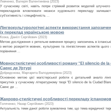
Левченко, Валерія Валентинівна
(
2023
)
У сучасному світі, навіть попри стрімкий розвиток моделей штучного 
перекладачів вловлювати нюанси художнього перекладу залишаєть
суб’єктивність і специфічність ...
Лінгвокультурологічні аспекти використання запозичен
їх переклад українською мовою
Козка, Даніїл Сергійович
(
2023
)
Метою дослідження є ретельне вивчення процесу запозичень в іспанській
з метою розкриття мовних, культурних та лінгвістичних аспектів цьог
порівняння ...
Мовностилістичні особливості роману “El silencio de la 
Саенс де Уртурі
Добридєнєва, Маргарита Валодимирівна
(
2023
)
Основною метою цієї магістерської роботи є детальний аналіз лінгв
присутніх у сучасному літературному творі “El silencio de la Ciudad Blan
Саенс де ...
Жанрово-стилістичні особливості перекладу іспаномо
Голяченко, Назар Сергійович
(
2023
)
Актуальність теми даної роботи зумовлена тим, що тема юридичної термі