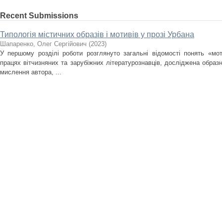
Recent Submissions
Типологія містичних образів і мотивів у прозі Урбана
Шапаренко, Олег Сергійович
(
2023
)
У першому розділі роботи розглянуто загальні відомості понять «мо
працях вітчизняних та зарубіжних літературознавців, досліджена образ
мислення автора, ...