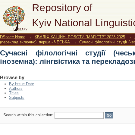
Сучасні філологічні студії (чеська
Repository of
перекладознавство
Kyiv National Linguisti
DSpace Home
→
КВАЛІФІКАЦІЙНІ РОБОТИ "МАГІСТР" 2023-2025
→
(переклад включно), перша - ЧЕСЬКА
→
Сучасні філологічні студії (че
Сучасні філологічні студії (чес
іноземна): лінгвістика та перекладо
Browse by
By Issue Date
Authors
Titles
Subjects
Search within this collection: