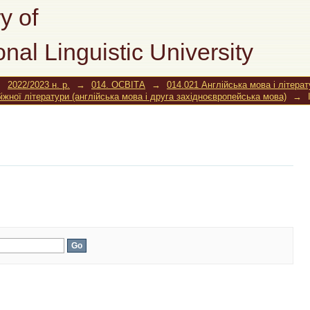
y of
onal Linguistic University
→
2022/2023 н. р.
→
014. ОСВІТА
→
014.021 Англійська мова і літера
іжної літератури (англійська мова і друга західноєвропейська мова)
→