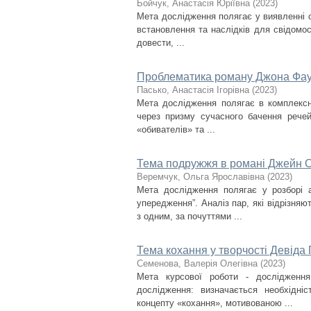
Бойчук, Анастасія Юріївна
(
2023
)
Мета дослідження полягає у виявленні оз
встановлення та наслідків для свідомост
довести, ...
Проблематика роману Джона Фау
Пасько, Анастасія Ігорівна
(
2023
)
Мета дослідження полягає в комплексн
через призму сучасного бачення речей
«обивателів» та ...
Тема подружжя в романі Джейн Ос
Веремчук, Ольга Ярославівна
(
2023
)
Мета дослідження полягає у розборі а
упередження”. Аналіз пар, які відрізня
з одним, за почуттями ...
Тема кохання у творчості Девіда
Семенова, Валерія Олегівна
(
2023
)
Мета курсової роботи - дослідження
дослідження: визначається необхідні
концепту «кохання», мотивованою ...