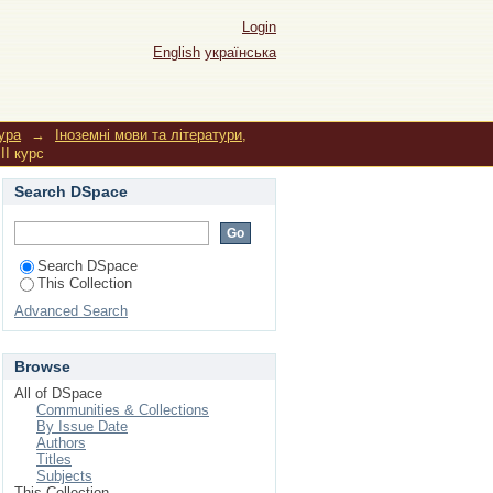
Login
English
українська
тура
→
Іноземні мови та літератури,
III курс
Search DSpace
Search DSpace
This Collection
Advanced Search
Browse
All of DSpace
Communities & Collections
By Issue Date
Authors
Titles
Subjects
This Collection