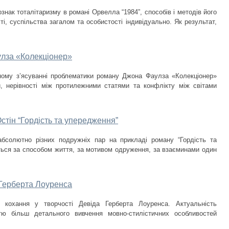
нак тоталітаризму в романі Орвелла “1984”, способів і методів його
і, суспільства загалом та особистості індивідуально. Як результат,
лза «Колекціонер»
ому з’ясуванні проблематики роману Джона Фаулза «Колекціонер»
, нерівності між протилежними статями та конфлікту між світами
тін “Гордість та упередження”
бсолютно різних подружніх пар на прикладі роману “Гордість та
ються за способом життя, за мотивом одруження, за взаєминами один
 Герберта Лоуренса
 кохання у творчості Девіда Герберта Лоуренса. Актуальність
стю більш детального вивчення мовно-стилістичних особливостей