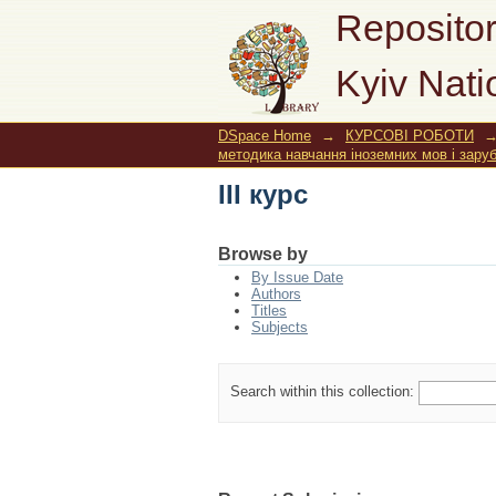
III курс
Repositor
Kyiv Nati
DSpace Home
→
КУРСОВІ РОБОТИ
методика навчання іноземних мов і заруб
III курс
Browse by
By Issue Date
Authors
Titles
Subjects
Search within this collection: