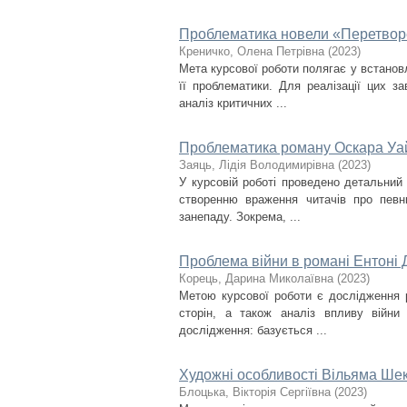
Проблематика новели «Перетво
Креничко, Олена Петрівна
(
2023
)
Мета курсової роботи полягає у встановл
її проблематики. Для реалізації цих з
аналіз критичних ...
Проблематика роману Оскара Уа
Заяць, Лідія Володимирівна
(
2023
)
У курсовій роботі проведено детальний
створенню враження читачів про певн
занепаду. Зокрема, ...
Проблема війни в романі Ентоні 
Корець, Дарина Миколаївна
(
2023
)
Метою курсової роботи є дослідження р
сторін, а також аналіз впливу війни 
дослідження: базується ...
Художні особливості Вільяма Ше
Блоцька, Вікторія Сергіївна
(
2023
)