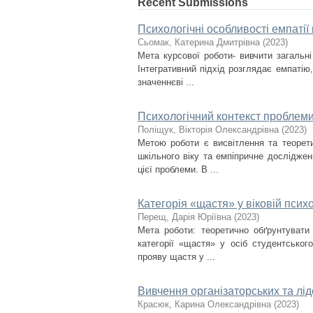
Recent Submissions
Психологічні особливості емпатії 
Сьомак, Катерина Дмитрівна
(
2023
)
Мета курсової роботи- вивчити загальні
Інтегративний підхід розглядає емпатію
значеннєві ...
Психологічний контекст проблеми
Поліщук, Вікторія Олександрівна
(
2023
)
Метою роботи є висвітлення та теорет
шкільного віку та емпіпричне дослідже
цієї проблеми. В ...
Категорія «щастя» у віковій психо
Перещ, Дарія Юріївна
(
2023
)
Мета роботи: теоретично обґрунтувати
категорії «щастя» у осіб студентськог
прояву щастя у ...
Вивчення організаторських та лід
Красюк, Карина Олександрівна
(
2023
)