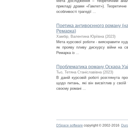
Мета дослідження – теоретичний анал
прикладі драми «Гамлет»). Теоретичне
особливості трагедії ...
Поетика антивоєнного роману (на
Ремарка)
Хамбір, Валентина Юріївна
(
2023
)
Мета курсової роботи - вияскравити худ
як прояву пливу дискурсу війни на св
Ремарка із ...
Проблематика роману Оскара Уа
Тьо, Тетяна Станіславівна
(
2023
)
В даній курсовій роботі розглянута пр
щодо питань, які він висвітлив у своїй
своєму романі ...
DSpace software
copyright © 2002-2016
Dur