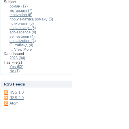
Subject
роман (17)
мотивація (7)
motivation (6)
проблематика роману (5)
психологія (5)
соціалізація (5)
adolescence (4)
self-esteem (4)
socialization (4)
О. Уайльд (4)
... View More
Date Issued
2023 (94)
Has File(s)
Yes (93)
No (1)
RSS Feeds
RSS 1.0
RSS 2.0
Atom