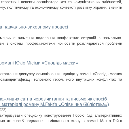
теоретичні аспекти організаторських та комунікативних здібностей,
му, політичному та економічному контексті розвитку України, вивчити
 в навчально-виховному процесі
мпіричне вивчення подолання конфліктних ситуацій в навчально-
вні в системі професійно-технічної освіти розглядаються проблеми
 романі Юкіо Місіми «Сповідь маски»
озгортання дискурсу самопізнання індивіда у романі «Сповідь маски»
амоідентифікації головного героя, його внутрішніх конфліктах та
жливих світів через читання та письмо як спосіб
 матеріалі роману М.Гейґа «Опівнічна бібліотека»)
023
)
актеризувати специфіку конструювання Норою Сід альтернативних
ьмо як спосіб подолання лімінального стану в романі Метта Гейґа