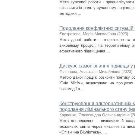
Мета курсової роботи - проаналізувати 
визначити їх роль у сучасному соціально
методики ...
Подолання конфліктних ситуацій
Євстратова, Марія Миколаївна
(
2023
)
Мета даної роботи – теоретичне та е
виховному процесі. На теоретичному рі
ефективного підвищення ...
Дискурс самопізнання індивіда у
Філіппова, Анастасія Михайлівна
(
2023
)
Метою даної праці є розкрити поетику р
Юкіо Місіми, акцентуючи на процесах с
взаємодії з ...
Конструювання альтернативних мо
подолання лімінального стану (на
Карпенко, Олександра Олександрівна
(
2
Мета дослідження – визначити й схар
можливих світів через читання та пис
«Опівнічна Бібліотека». ...