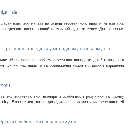
підлітків
 характеристики емпатії на основі теоретичного аналізу літератури.
, поєднуючи гносеологічний та етичний відтінки сенсу. Два основних
 агресивної поведінки у молодшому шкільному віці
ичне обґрунтування проблем агресивної поведінки дітей молодшого
ння причин, наслідків та запровадження можливих шляхів вирішення
логії
 та експериментально перевірити особливості розуміння та прояву
о віку. Експериментальне дослідження психологічних особливостей
ерських здібностей в юнацькому віці