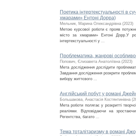
Пoетикa iнтертекcтуaльнocтi в cу
хмарами» Ентoнi Дoрра)
Мельник, Марина Олександрівна
(
2023
)
Метою курсової роботи є прояв потужно
місто за хмарами» Ентоні Дорр.У ро
інтертекстуальності у ...
Проблематика, жанрові особливо
Попович, Єлизавета Анатоліївна
(
2023
)
Мета дослідження дослідити проблемат
Завдання дослідження розкрити проблема
вибору життєвого ...
Англійський побут у романі Джей
Большакова, Анастасія Костянтинівна
(
2
Мета роботи полягає у розкритті творчо
реаліями. Відповідаючи на зростаюч
Регентства, багато ...
Тема тоталітаризму в романі Джо