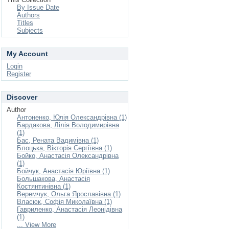
By Issue Date
Authors
Titles
Subjects
My Account
Login
Register
Discover
Author
Антоненко, Юлія Олександрівна (1)
Бардакова, Лілія Володимирівна
(1)
Бас, Рената Вадимівна (1)
Блоцька, Вікторія Сергіївна (1)
Бойко, Анастасія Олександрівна
(1)
Бойчук, Анастасія Юріївна (1)
Большакова, Анастасія
Костянтинівна (1)
Веремчук, Ольга Ярославівна (1)
Власюк, Софія Миколаївна (1)
Гавриленко, Анастасія Леонідівна
(1)
... View More