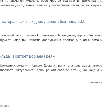
із та вивчення художніх особливостей трагедій В. Шекспіра (на
 значення дослідження полягає у поглибленні поглядів на художні
 матеріалі «На західному фронті без змін» Е.М.
ожні особливості роману Е. Ремарка «На західному фронті без змін»
ідомість людини. Новизна дослідження полягає у аналізі роману
йльда «Портрет Доріана Грея»
облематика роману «Портрет Доріана Грея» та аналіз думок автора
 творчості. Актуальність даної роботи полягає в тому, що Уайдьд у
View more
aSpace