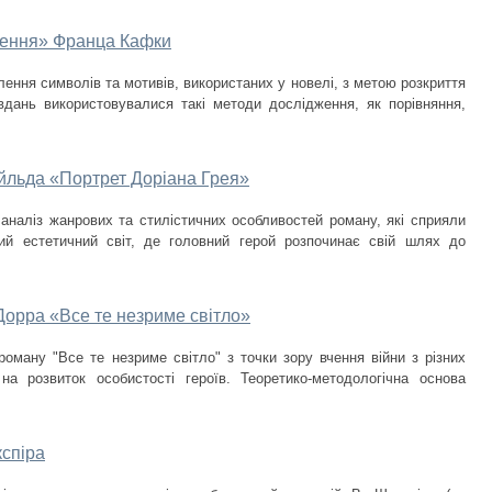
рення» Франца Кафки
ення символів та мотивів, використаних у новелі, з метою розкриття
авдань використовувалися такі методи дослідження, як порівняння,
йльда «Портрет Доріана Грея»
 аналіз жанрових та стилістичних особливостей роману, які сприяли
ий естетичний світ, де головний герой розпочинає свій шлях до
Дорра «Все те незриме світло»
оману "Все те незриме світло" з точки зору вчення війни з різних
на розвиток особистості героїв. Теоретико-методологічна основа
кспіра