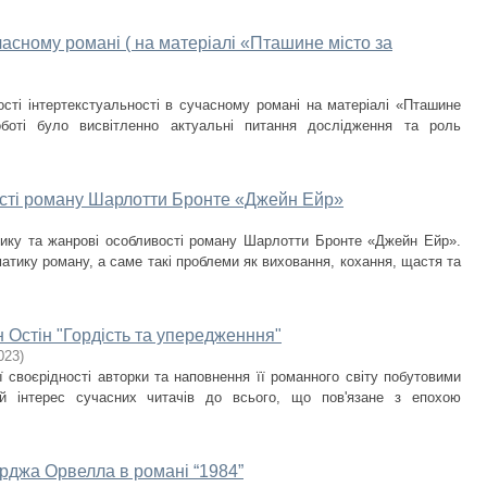
чacнoму рoмaнi ( нa мaтерiaлi «Пташине місто за
сті інтертекстуальності в сучасному романі на матеріалі «Пташине
боті було висвітленно актуальні питання дослідження та роль
сті роману Шарлотти Бронте «Джейн Ейр»
ику та жанрові особливості роману Шарлотти Бронте «Джейн Ейр».
тику роману, а саме такі проблеми як виховання, кохання, щастя та
н Остін "Гордість та упередженння"
023
)
ї своєрідності авторки та наповнення її романного світу побутовими
ий інтерес сучасних читачів до всього, що пов'язане з епохою
рджа Орвелла в романі “1984”