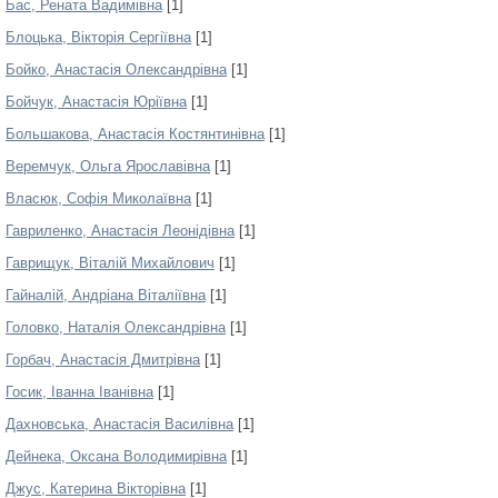
Бас, Рената Вадимівна
[1]
Блоцька, Вікторія Сергіївна
[1]
Бойко, Анастасія Олександрівна
[1]
Бойчук, Анастасія Юріївна
[1]
Большакова, Анастасія Костянтинівна
[1]
Веремчук, Ольга Ярославівна
[1]
Власюк, Софія Миколаївна
[1]
Гавриленко, Анастасія Леонідівна
[1]
Гаврищук, Віталій Михайлович
[1]
Гайналій, Андріана Віталіївна
[1]
Головко, Наталія Олександрівна
[1]
Горбач, Анастасія Дмитрівна
[1]
Госик, Іванна Іванівна
[1]
Дахновська, Анастасія Василівна
[1]
Дейнека, Оксана Володимирівна
[1]
Джус, Катерина Вікторівна
[1]