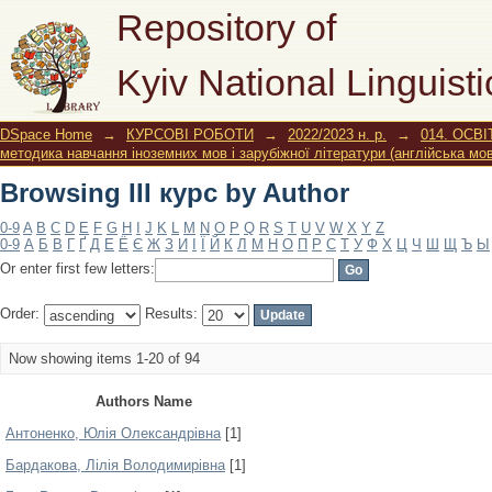
Browsing III курс by Author
Repository of
Kyiv National Linguisti
DSpace Home
→
КУРСОВІ РОБОТИ
→
2022/2023 н. р.
→
014. ОСВІ
методика навчання іноземних мов і зарубіжної літератури (англійська мо
Browsing III курс by Author
0-9
A
B
C
D
E
F
G
H
I
J
K
L
M
N
O
P
Q
R
S
T
U
V
W
X
Y
Z
0-9
А
Б
В
Г
Ґ
Д
Е
Ё
Є
Ж
З
И
І
Ї
Й
К
Л
М
Н
О
П
Р
С
Т
У
Ф
Х
Ц
Ч
Ш
Щ
Ъ
Ы
Or enter first few letters:
Order:
Results:
Now showing items 1-20 of 94
Authors Name
Антоненко, Юлія Олександрівна
[1]
Бардакова, Лілія Володимирівна
[1]