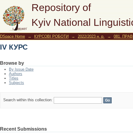
IV КУРС
Repository of
Kyiv National Linguisti
DSpace Home
→
КУРСОВІ РОБОТИ
→
2022/2023 н. р.
→
081. ПРА
IV КУРС
Browse by
By Issue Date
Authors
Titles
Subjects
Search within this collection:
Recent Submissions