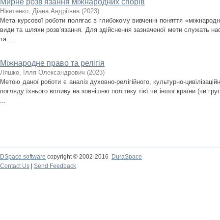
Мирне розв'язання міжнародних спорів
Нікитенко, Діана Андріївна
(
2023
)
Мета курсової роботи полягає в глибокому вивченні поняття «міжнародні
види та шляхи розв’язання. Для здійснення зазначеної мети служать нас
та ...
Міжнародне право та релігія
Ляшко, Ілля Олександрович
(
2023
)
Метою даної роботи є аналіз духовно-релігійного, культурно-цивілізаційн
погляду їхнього впливу на зовнішню політику тієї чи іншої країни (чи гру
...
DSpace software
copyright © 2002-2016
DuraSpace
Contact Us
|
Send Feedback