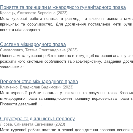
Поняття та принципи міжнародного гуманітарного права
Кравець, Єлизавета Борисівна
(
2023
)
Мета курсової роботи полягає в розгляді та вивченні аспектів міжн
принципах та особливостях. Для досягнення поставленої мети були п
поняття міжнародного ...
Система міжнародного права
Сивоголовко, Тетяна Олександрівна
(
2023
)
Oсновна мета курсової роботи полягає в тому, щоб на основі аналізу с
розкрити його системні особливості та характеристику. Завдання досл
завданням є: ...
Верховенство міжнародного права
Клименко, Владислав Вадимович
(
2023
)
Мета курсової роботи полягає у: вивченні та розумінні таких базови
міжнародного права та співвідношення принципу верховенства права т
Провести детальний ...
Структура та діяльність Інтерполу
Лісова, Єлизавета Євгеніївна
(
2023
)
Мета курсової роботи полягає в основі дослідження правової основи т