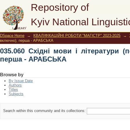
035.060 Східні мови і літератури (п
Repository of
Kyiv National Linguisti
DSpace Home
→
КВАЛІФІКАЦІЙНІ РОБОТИ "МАГІСТР" 2023-2025
→
включно), перша - АРАБСЬКА
035.060 Східні мови і літератури (
перша - АРАБСЬКА
Browse by
By Issue Date
Authors
Titles
Subjects
Search within this community and its collections: