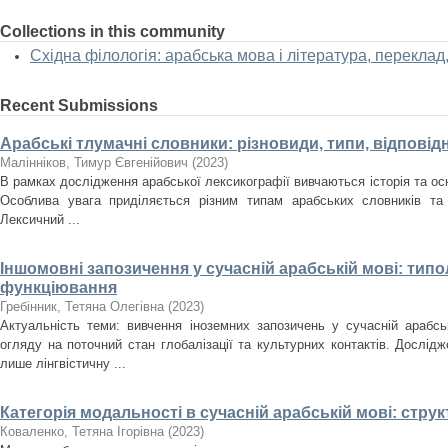
Collections in this community
Східна філологія: арабська мова і література, перекла
Recent Submissions
Арабські тлумачні словники: різновиди, типи, відпові
Малінніков, Тимур Євгенійович
(
2023
)
В рамках дослідження арабської лексикографії вивчаються історія та осно
Особлива увага приділяється різним типам арабських словників та 
Лексичний ...
Іншомовні запозичення у сучасній арабській мові: типо
функціювання
Гребінник, Тетяна Олегівна
(
2023
)
Актуальність теми: вивчення іноземних запозичень у сучасній арабс
огляду на поточний стан глобалізації та культурних контактів. Дослідж
лише лінгвістичну ...
Категорія модальності в сучасній арабській мові: стр
Коваленко, Тетяна Ігорівна
(
2023
)