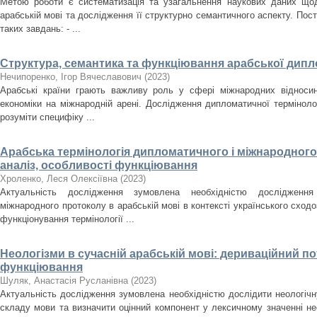
Метою роботи є систематизація та узагальнення наукових даних щодо
арабській мові та дослідження її структурно семантичного аспекту. Пос
таких завдань: - ...
Структура, семантика та функціювання арабської дипл
Нечипоренко, Ігор Вячеславович
(
2023
)
Арабські країни грають важливу роль у сфері міжнародних відносин,
економіки на міжнародній арені. Дослідження дипломатичної терміноло
розуміти специфіку ...
Арабська термінологія дипломатичного і міжнародног
аналіз, особливості функціювання
Хроленко, Леся Олексіївна
(
2023
)
Актуальність дослідження зумовлена необхідністю дослідження
міжнародного протоколу в арабській мові в контексті українського сход
функціонування термінології ...
Неологізми в сучасній арабській мові: дериваційний пот
функціювання
Шуляк, Анастасія Русланівна
(
2023
)
Актуальність дослідження зумовлена необхідністю дослідити неологічн
складу мови та визначити оцінний компонент у лексичному значенні нео