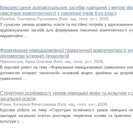
Використання аудіовізуальних засобів навчання з метою ф
лексичної компетентності у говорінні учнів 6-го класу
Лазебна, Єкатерина Русланівна
(
Київ. нац. лінгв. ун-т
,
2024
)
У сучасних умовах розвитку освіти та постійної потреби у вдосконаленн
аудіовізуальних засобів для формування лексичної компетентності учн
надзвичайно ...
Формування німецькомовної граматичної компетентності учн
допомогою інтернет-технологій
Ярмолінська, Аріна Олегівна
(
Київ. нац. лінгв. ун-т
,
2024
)
В курсовій роботі на тему «Формування німецькомовної граматичної ком
допомогою інтернет технологій» основний акцент зроблено на розроб
граматичної ...
Структурні особливості уроків німецької мови та культури у
загальної освіти
Різник, Катерина Вячеславівна
(
Київ. нац. лінгв. ун-т
,
2024
)
Курсова робота на тему «Структурні особливості уроків німецької м
закладах загальної освіти» розглядає теоретичні основи та практичні
культури у ...