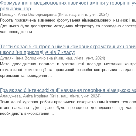
Формування німецькомовних навичок і вміння у говорінні уч
рольових ігор
Поліщук, Анна Володимирівна
(
Київ. нац. лінгв. ун-т
,
2024
)
Робота присвячена вивченню формування німецькомовних навичок і вмін
Для цього було досліджено методичну літературу та проведено спосте
час проходження ...
Тести як засіб контролю німецькомовних граматичних навичо
школи (на прикладі учнів 7 класу)
Дупляк, Інна Володимирівна
(
Київ. нац. лінгв. ун-т
,
2024
)
Мета дослідження полягає в узагальнені досвіду методики контр
граматичної компетенції та практичній розробці контрольних завдан
організації та проведення ...
Гра як засіб інтенсифікації навчання говоріння німецькою 
Алабужева, Аніта Ігорівна
(
Київ. нац. лінгв. ун-т
,
2024
)
Тема даної курсової роботи присвячена використанням ігрових техноло
етапі навчання. Для цього було проведено дослідження під час 
необхідність використання ...