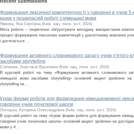
Recent Submissions
Формування лексичної компетентності у говорінні в учнів 5
казок у позакласній роботі з німецької мови
Ямкова, Яна Сергіївна
(
Київ. нац. лінгв. ун-т
,
2024
)
Мета роботи – теоретично обґрунтувати методику використання комплек
процесі формування лексичних компетенцій у діалогічному мовленні учні
і досягається ...
Формування активного словникового запасу учнів п'ятого кл
засобами storytelling
Степанюк, Анастасія Василівна
(
Київ. нац. лінгв. ун-т
,
2024
)
В курсовій роботі на тему «Формування активного словникового зап
німецької мови засобами storytelling» основний акцент зроблено на
storytelling на ...
Ігрові форми роботи для формування німецькомовної лекси
говорінні учнів початкової школи
Лотоцька, Катерина Олександрівна
(
Київ. нац. лінгв. ун-т
,
2024
)
В курсовій роботі на тему «Ігрові форми роботи для формування німець
говорінні учнів початкової школи» основний акцент зроблено на дослідже
мови у 4 ...