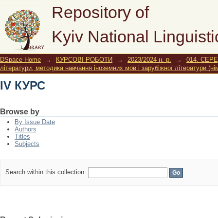
IV КУРС
Repository of
Kyiv National Linguisti
DSpace Home
→
КУРСОВІ РОБОТИ
→
2023/2024 н. р.
→
014. СЕР
літератури, методика навчання іноземних мов і зарубіжної літератури (н
IV КУРС
Browse by
By Issue Date
Authors
Titles
Subjects
Search within this collection: