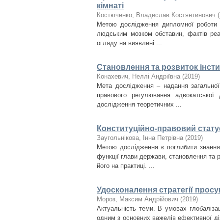
кімнаті
Костюченко, Владислав Костянтинович
(
Метою дослідження дипломної роботи є
людським мозком обставин, фактів реа
огляду на виявлені ...
Становлення та розвиток інст
Конахевич, Неллі Андріївна
(
2019
)
Мета дослідження – надання загальної 
правового регулювання адвокатської 
дослідження теоретичних ...
Конституційно-правовий статус
Заугольнікова, Інна Петрівна
(
2019
)
Метою дослідження є поглибити знання 
функції глави держави, становлення та 
його на практиці. ...
Удосконалення стратегії прос
Мороз, Максим Андрійович
(
2019
)
Актуальність теми. В умовах глобалізац
одним з основних важелів ефективної д