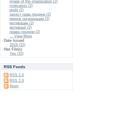
image of the organization (2)
motivation (2)
profit (2)
захист прав людини (2)
имидж организации (2)
мотивации (2)
мотивації (2)
права людини (2)
... View More
Date Issued
2019 (32)
Has File(s)
Yes (32)
RSS Feeds
RSS 1.0
RSS 2.0
Atom