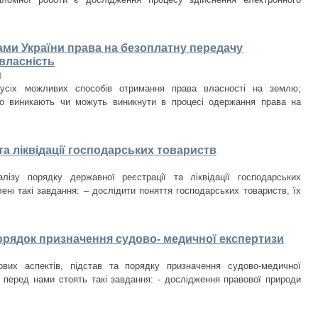
ами України права на безоплатну передачу
власність
)
усіх можливих способів отримання права власності на землю;
о виникають чи можуть виникнути в процесі одержання права на
та ліквідації господарських товариств
ізу порядку державної реєстрації та ліквідації господарських
ні такі завдання: – дослідити поняття господарських товариств, їх
порядок призначення судово- медичної експертизи
вих аспектів, підстав та порядку призначення судово-медичної
и перед нами стоять такі завдання: - дослідження правової природи