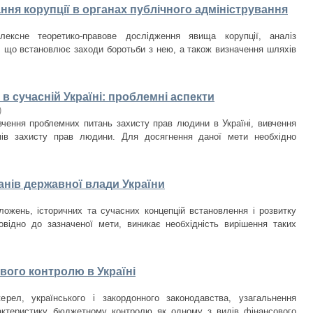
ня корупції в органах публічного адміністрування
лексне теоретико-правове дослідження явища корупції, аналіз
и, що встановлює заходи боротьби з нею, а також визначення шляхів
в сучасній Україні: проблемні аспекти
)
чення проблемних питань захисту прав людини в Україні, вивчення
мів захисту прав людини. Для досягнення даної мети необхідно
анів державної влади України
ожень, історичних та сучасних концепцій встановлення і розвитку
повідно до зазначеної мети, виникає необхідність вирішення таких
ого контролю в Україні
рел, українського і закордонного законодавства, узагальнення
актеристику бюджетному контролю як одному з видів фінансового