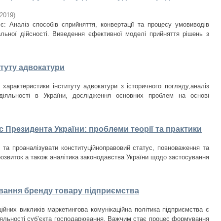
2019
)
: Аналіз способів сприйняття, конвертації та процесу умовиводів
льної дійсності. Виведення єфективної моделі прийняття рішень з
итуту адвокатури
характеристики інституту адвокатури з історичного погляду,аналіз
діяльності в України, дослідження основних проблем на основі
 Президента України: проблеми теорії та практики
та проаналізувати конституційноправовий статус, повноваження та
розвиток а також аналітика законодавства України щодо застосування
ування бренду товару підприємства
ійних викликів маркетингова комунікаційна політика підприємства є
іяльності суб’єкта господарювання. Важчим стає процес формування