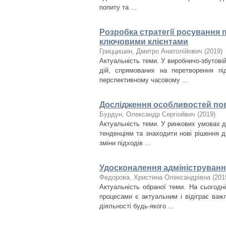
попиту та ...
Розробка стратегії росування 
ключовими клієнтами
Гриццишин, Дмитро Анатолійович
(
2019
)
Актуальність теми. У виробничо-збутові
дій, спрямованих на перетворення п
перспективному часовому ...
Дослідження особливостей пов
Бурдун, Олександр Сергіойвич
(
2019
)
Актуальність теми. У ринкових умовах 
тенденціям та знаходити нові рішення 
зміни підходів ...
Удосконалення адміністрування
Федорова, Христина Олександрівна
(
201
Актуальність обраної теми. На сьогодн
процесами є актуальним і відіграє важ
діяльності будь-якого ...