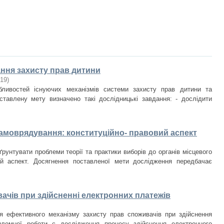
ння захисту прав дитини
19
)
ливостей існуючих механізмів системи захисту прав дитини та
ставлену мету визначено такі дослідницькі завдання: - дослідити
самоврядування: конституційно- правовий аспект
рунтувати проблеми теорії та практики виборів до органів місцевого
ий аспект. Досягнення поставленої мети дослідження передбачає
ачів при здійсненні електронних платежів
 ефективного механізму захисту прав споживачів при здійснення
пломної роботи є дослідження процесу здійснення електронного