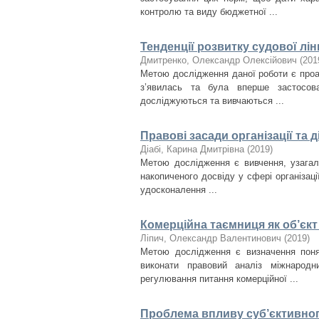
контролю та виду бюджетної ...
Тенденції розвитку судової лін
Дмитренко, Олександр Олексійович
(
201
Метою дослідження даної роботи є проан
з’явилась та була вперше застосов
досліджуються та вивчаються ...
Правові засади організації та д
Діабі, Карина Дмитрівна
(
2019
)
Метою дослідження є вивчення, узагал
накопиченого досвіду у сфері організац
удосконалення ...
Комерційна таємниця як об’єкт
Ліпич, Олександр Валентинович
(
2019
)
Метою дослідження є визначення понят
виконати правовий аналіз міжнародн
регулювання питання комерційної ...
Проблема впливу суб’єктивного