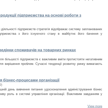
продукції підприємства на основі роботи з
й діяльності підприємств стратегія відображає систему запланованих
ідприємства з його існуючого стану в майбутнє його бачення у
едінки споживачів на товарних ринках
для більшості підприємств є важливим вміти протистояти негативним
для вирішення проблем. Сучасні тенденції розвитку ринку вимагають
 бізнес-процесами організації
9
)
ішній день вивчення питання удосконалення адміністрування бізнес
ливу роль в системі управління організації. Важливим завданням у
View more