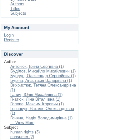
Authors
Titles
Subjects
My Account
Login
Register
Discover
Author
Антонюк, Ірина Сергіївна (1)
Буділов, Михайло Михайлович (1)
Бурдун, Олександр Сергіойвич (1)
Буріна, Анастасія Валеріївна (1)
Вихристюк, Тетяна Олександрівна
(1)
Галич, Юлія Михайлівна (1)
Гнатюк, Ліна Віталіївна (1)
Голова, Максим Ігорович (1)
Гончарук, Наталія Олександрівна
(1)
Гоняна, Надія Володимирівна (1)
... View More
Subject
human rights (3)
consumer (2)