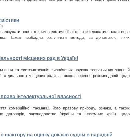
гвістики
9
)
алізувати поняття криміналістичної лінгвістики дізнатись коли вона
ана. Також необхідно розглянкти методи, за допомогою, яких
іяльності місцевих рад в Україні
ьнення та систематизація вироблених наукою теоретичних знань й
ії та діяльності місцевих ради, а також внесення рекомендацій щодо
 права інтелектуальної власності
тя комерційної таємниці, його правову природу, ознаки, а також
их договорів, законодавства України та іноземних країн щодо
 фактору на оцінку доказів судом в нарадчій