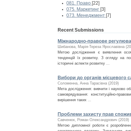
081. Право
[22]
075. Маркетинг
[3]
073. Менеджмент
[7]
Recent Submissions
Міжнародно-правове регулюва
Шибанова, Марія-Тереза Ярославівна
(
20
Метою дослідження є виявлення особ
тенденцій їх розвитку. З огляду на по
історичні аспекти розвитку ...
Вибори до органів місцевого 
Соломенна, Анна Тарасівна
(
2019
)
Мета дослідження: вивчити і науково обґ
самоврядування: конституційно-правов
вирішення таких ...
Проблеми захисту прав спожив
Савченюк, Роман Олександрович
(
2019
)
Метою дипломної роботи є розроблення
електронного платежу. Завданням ди