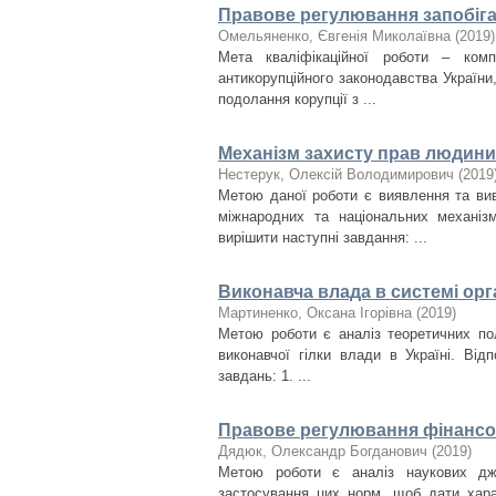
Правове регулювання запобіган
Омельяненко, Євгенія Миколаївна
(
2019
)
Мета кваліфікаційної роботи – комп
антикорупційного законодавства Україн
подолання корупції з ...
Механізм захисту прав людини 
Нестерук, Олексій Володимирович
(
2019
Метою даної роботи є виявлення та вив
міжнародних та національних механіз
вирішити наступні завдання: ...
Виконавча влада в системі орг
Мартиненко, Оксана Ігорівна
(
2019
)
Метою роботи є аналіз теоретичних пол
виконавчої гілки влади в Україні. Від
завдань: 1. ...
Правове регулювання фінансов
Дядюк, Олександр Богданович
(
2019
)
Метою роботи є аналіз наукових дже
застосування цих норм, щоб дати хар