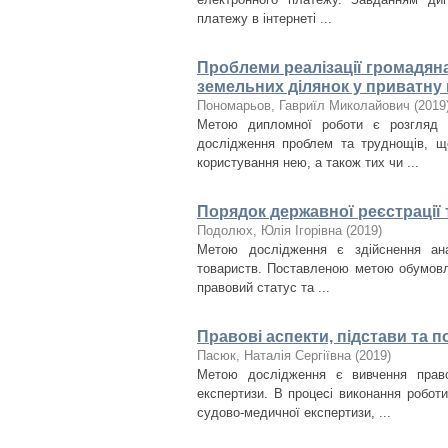
платежу в інтернеті ...
Проблеми реалізації громадян
земельних ділянок у приватну 
Пономарьов, Гавриїл Миколайович
(
2019
Метою дипломної роботи є розгляд 
дослідження проблем та труднощів, щ
користування нею, а також тих чи ...
Порядок державної реєстрації 
Подолюх, Юлія Ігорівна
(
2019
)
Метою дослідження є здійснення анал
товариств. Поставленою метою обумовле
правовий статус та ...
Правові аспекти, підстави та 
Пасюк, Наталія Сергіївна
(
2019
)
Метою дослідження є вивчення право
експертизи. В процесі виконання робот
судово-медичної експертизи, ...