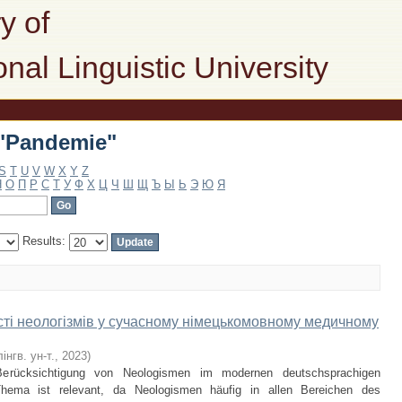
 "Pandemie"
y of
onal Linguistic University
 "Pandemie"
S
T
U
V
W
X
Y
Z
Н
О
П
Р
С
Т
У
Ф
Х
Ц
Ч
Ш
Щ
Ъ
Ы
Ь
Э
Ю
Я
Results:
сті неологізмів у сучасному німецькомовному медичному
інгв. ун-т.
,
2023
)
Berücksichtigung von Neologismen im modernen deutschsprachigen
hema ist relevant, da Neologismen häufig in allen Bereichen des