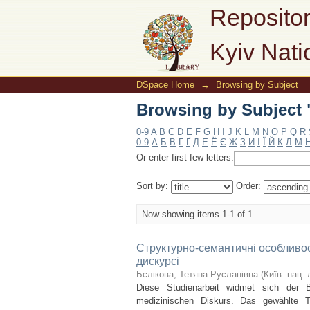
Browsing by Subject
Repositor
Kyiv Nati
DSpace Home
→
Browsing by Subject
Browsing by Subject
0-9
A
B
C
D
E
F
G
H
I
J
K
L
M
N
O
P
Q
R
0-9
А
Б
В
Г
Ґ
Д
Е
Ё
Є
Ж
З
И
І
Ї
Й
К
Л
М
Or enter first few letters:
Sort by:
Order:
Now showing items 1-1 of 1
Структурно-семантичні особливо
дискурсі
Бєлікова, Тетяна Русланівна
(
Київ. нац. л
Diese Studienarbeit widmet sich der 
medizinischen Diskurs. Das gewählte T