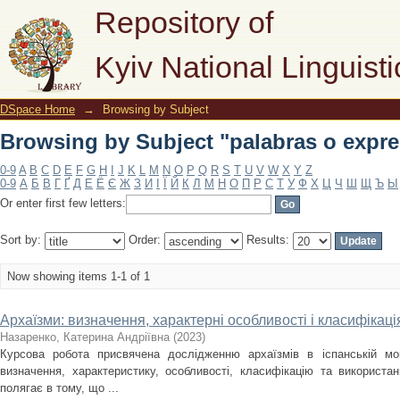
Browsing by Subject "palabras o expre
Repository of
Kyiv National Linguisti
DSpace Home
→
Browsing by Subject
Browsing by Subject "palabras o expre
0-9
A
B
C
D
E
F
G
H
I
J
K
L
M
N
O
P
Q
R
S
T
U
V
W
X
Y
Z
0-9
А
Б
В
Г
Ґ
Д
Е
Ё
Є
Ж
З
И
І
Ї
Й
К
Л
М
Н
О
П
Р
С
Т
У
Ф
Х
Ц
Ч
Ш
Щ
Ъ
Ы
Or enter first few letters:
Sort by:
Order:
Results:
Now showing items 1-1 of 1
Архаїзми: визначення, характерні особливості і класифікаці
Назаренко, Катерина Андріївна
(
2023
)
Курсова робота присвячена дослідженню архаїзмів в іспанській мо
визначення, характеристику, особливості, класифікацію та використа
полягає в тому, що ...