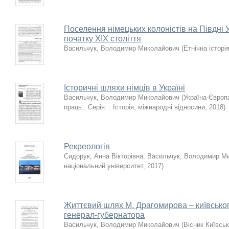
Поселення німецьких колоністів на Півдні У
початку ХІХ століття
Васильчук, Володимир Миколайович
(
Етнічна історі
Історичні шляхи німців в Україні
Васильчук, Володимир Миколайович
(
Україна-Європ
праць.. Серія: : Історія, міжнародні відносини
,
2018
)
Рекреологія
Сидорук, Анна Вікторівна
;
Васильчук, Володимир М
національний університет
,
2017
)
Життєвий шлях М. Драгомирова – київського
генерал-губернатора
Васильчук, Володимир Миколайович
(
Вісник Київськ