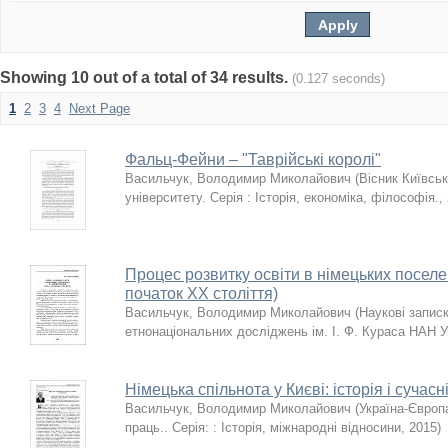
Showing 10 out of a total of 34 results.
(0.127 seconds)
1
2
3
4
Next Page
Фальц-Фейни – "Таврійські королі"
Васильчук, Володимир Миколайович
(
Вісник Київськ
університету. Серія : Історія, економіка, філософія.
,
Процес розвитку освіти в німецьких поселен
початок XX століття)
Васильчук, Володимир Миколайович
(
Наукові записк
етнонаціональних досліджень ім. І. Ф. Кураса НАН У
Німецька спільнота у Києві: історія і сучасн
Васильчук, Володимир Миколайович
(
Україна-Європ
праць.. Серія: : Історія, міжнародні відносини
,
2015
)