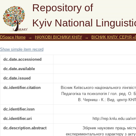
Вісник Київського національного лін
Repository of
Kyiv National Linguisti
DSpace Home
→
НАУКОВІ ВІСНИКИ КНЛУ
→
ВІСНИК КНЛУ. СЕРІЯ 
Show simple item record
dc.date.accessioned
dc.date.available
dc.date.issued
dc.identifier.citation
Вісник Київського національного лінгвіс
Педагогіка та психологія / гол. ред. О. Б.
В. Черниш - К.: Вид. центр КНЛУ
dc.identifier.issn
dc.identifier.uri
http://rep.knlu.edu.ua/
dc.description.abstract
Збірник наукових праць місти
експериментального характеру з акт