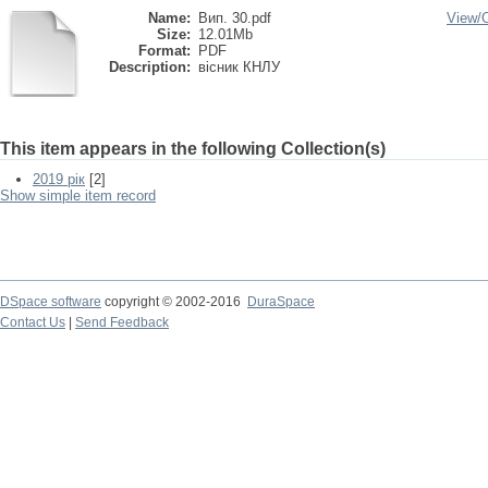
Name:
Вип. 30.pdf
View/
Size:
12.01Mb
Format:
PDF
Description:
вісник КНЛУ
This item appears in the following Collection(s)
2019 рік
[2]
Show simple item record
DSpace software
copyright © 2002-2016
DuraSpace
Contact Us
|
Send Feedback