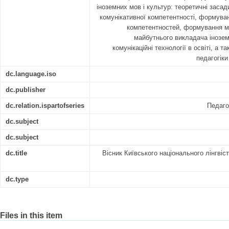
іноземних мов і культур: теоретичні зас
комунікативної компетентності, формува
компетентностей, формування м
майбутнього викладача інозем
комунікаційні технології в освіті, а 
педагогіки
dc.language.iso
dc.publisher
dc.relation.ispartofseries
Педаго
dc.subject
dc.subject
dc.title
Вісник Київського національного лінгвіс
dc.type
Files in this item