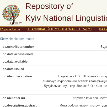
Фраземіка химерної прози Євгена Гу
Repository of
Kyiv National Linguisti
DSpace Home
→
КВАЛІФІКАЦІЙНІ РОБОТИ "МАГІСТР"-2020
→
ФАКУ
Show simple item record
dc.contributor.author
Будк
dc.date.accessioned
dc.date.available
dc.date.issued
dc.identifier.citation
Будківська В. С. Фраземіка химе
лінгвокультурологічний аспект: кваліфікацій
Будківська; наук. кер. Валюх З.О.; Київ. нац.
dc.identifier.uri
http://rep.knlu.edu.ua/
dc.description.abstract
Мета роботи –вивчити структурн