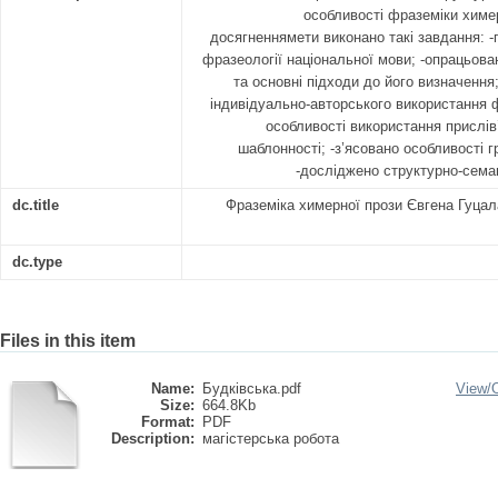
особливості фраземіки химе
досягненнямети виконано такі завдання: 
фразеології національної мови; -опрацьов
та основні підходи до його визначення
індивідуально-авторського використання 
особливості використання прислів’
шаблонності; -з’ясовано особливості 
-досліджено структурно-сема
dc.title
Фраземіка химерної прози Євгена Гуцал
dc.type
Files in this item
Name:
Будківська.pdf
View/
Size:
664.8Kb
Format:
PDF
Description:
магістерська робота