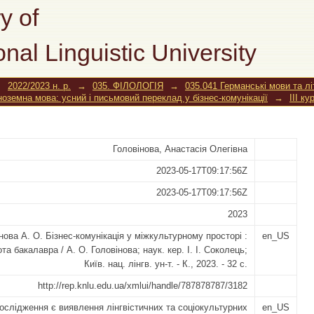
у міжкультурному просторі
y of
onal Linguistic University
→
2022/2023 н. р.
→
035. ФІЛОЛОГІЯ
→
035.041 Германські мови та л
іноземна мова: усний і письмовий переклад у бізнес-комунікації
→
III ку
Головінова, Анастасія Олегівна
2023-05-17T09:17:56Z
2023-05-17T09:17:56Z
2023
нова А. О. Бізнес-комунікація у міжкультурному просторі :
en_US
та бакалавра / А. О. Головінова; наук. кер. І. І. Соколець;
Київ. нац. лінгв. ун-т. - К., 2023. - 32 с.
http://rep.knlu.edu.ua/xmlui/handle/787878787/3182
слідження є виявлення лінгвістичних та соціокультурних
en_US