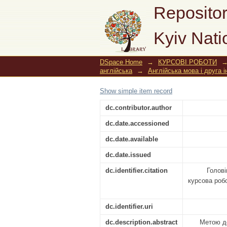
Бізнес-комунікація 
Repositor
Kyiv Nati
DSpace Home
→
КУРСОВІ РОБОТИ
англійська
→
Англійська мова і друга 
Show simple item record
dc.contributor.author
dc.date.accessioned
dc.date.available
dc.date.issued
dc.identifier.citation
Голові
курсова робо
dc.identifier.uri
dc.description.abstract
Метою до