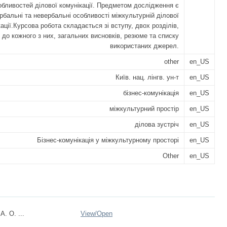
обливостей ділової комунікації. Предметом дослідження є
рбальні та невербальні особливості міжкультурній ділової
ації.Курсова робота складається зі вступу, двох розділів,
 до кожного з них, загальних висновків, резюме та списку
використаних джерел.
other
en_US
Київ. нац. лінгв. ун-т
en_US
бізнес-комунікація
en_US
міжкультурний простір
en_US
ділова зустріч
en_US
Бізнес-комунікація у міжкультурному просторі
en_US
Other
en_US
А. О. ...
View/
Open