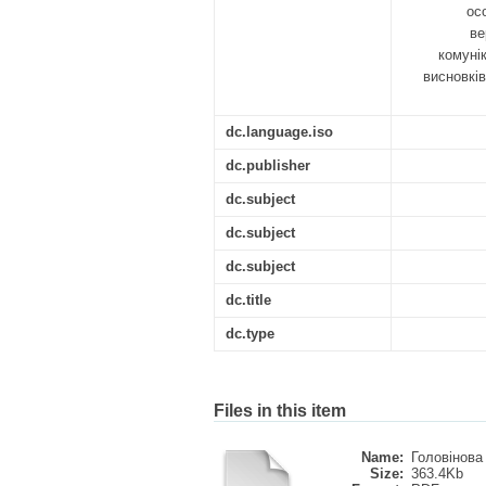
ос
ве
комунік
висновків
dc.language.iso
dc.publisher
dc.subject
dc.subject
dc.subject
dc.title
dc.type
Files in this item
Name:
Головінова 
Size:
363.4Kb