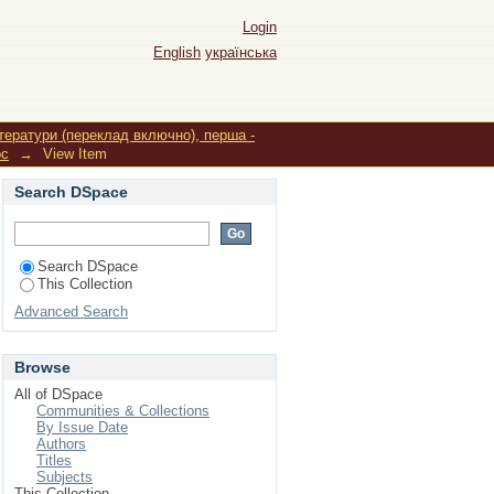
Login
English
українська
ітератури (переклад включно), перша -
рс
→
View Item
Search DSpace
Search DSpace
This Collection
Advanced Search
Browse
All of DSpace
Communities & Collections
By Issue Date
Authors
Titles
Subjects
This Collection