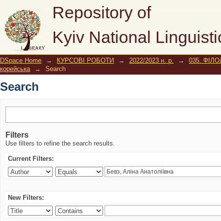
Search
Repository of
Kyiv National Linguisti
DSpace Home
→
КУРСОВІ РОБОТИ
→
2022/2023 н. р.
→
035. ФІЛО
корейська
→
Search
Search
Filters
Use filters to refine the search results.
Current Filters:
New Filters: