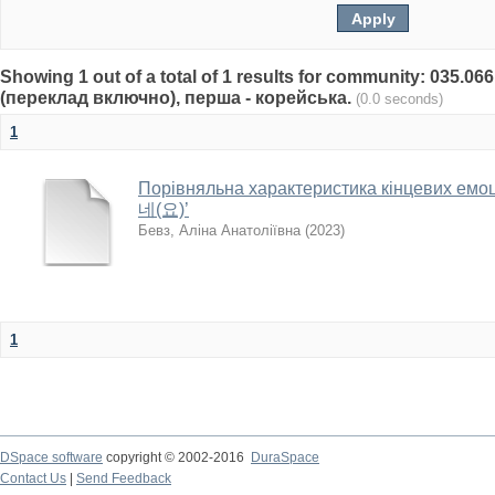
Showing 1 out of a total of 1 results for community: 035.0
(переклад включно), перша - корейська.
(0.0 seconds)
1
Порівняльна характеристика кінцевих емоці
네(요)’
Бевз, Аліна Анатоліївна
(
2023
)
1
DSpace software
copyright © 2002-2016
DuraSpace
Contact Us
|
Send Feedback