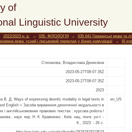
ontic modality in legal texts in Ukrain
y of
onal Linguistic University
→
2022/2023 н. р.
→
035. ФІЛОЛОГІЯ
→
035.041 Германські мови та л
іноземна мова: усний і письмовий переклад у бізнес-комунікації
→
III ку
Степанова, Владислава Денисівна
2023-05-27T08:07:35Z
2023-05-27T08:07:35Z
2023
 В. Д. Ways of expressing deontic modality in legal texts in
en_US
 and English = Засоби вираження деонтичної модальності в
их і англійськомовних правових текстах : курсова робота /
анова ; наук. кер. Н. К. Кравченко ; Київ. нац. лінгв. ун-т. -
К., 2023. - 26 с.
http://rep.knlu.edu.ua/xmlui/handle/787878787/3523