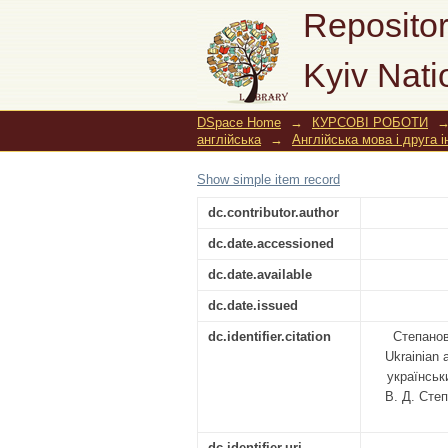
Ways of expressing de
Repositor
Kyiv Nati
DSpace Home
→
КУРСОВІ РОБОТИ
англійська
→
Англійська мова і друга 
Show simple item record
dc.contributor.author
dc.date.accessioned
dc.date.available
dc.date.issued
dc.identifier.citation
Степанова
Ukrainian
українськ
В. Д. Степ
dc.identifier.uri