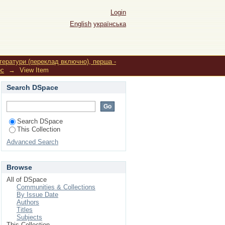
ian and English
Login
English
українська
ітератури (переклад включно), перша -
рс
→
View Item
Search DSpace
Search DSpace
This Collection
Advanced Search
Browse
All of DSpace
Communities & Collections
By Issue Date
Authors
Titles
Subjects
This Collection