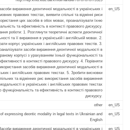
засоби вираження деонтичної модальності в українських і
en_US
мовних правових текстах, виявити спільні та відмінні риси
користання цих засобів в обох мовах, проаналізувати їхню
альність та ефективність в контексті правового дискурсу.
ання роботи: 1. Розглянути теоретичні аспекти деонтичної
ності та її вираження в українській і англійській мовах. 2.
рати корпус українських і англійських правових текстів. 3.
оаналізувати засоби вираження деонтичної модальності в
браному корпусі з урахуванням їхньої функціональності та
ефективності в контексті правового дискурсу. 4. Порівняти
икористання засобів вираження деонтичної модальності в
ських і англійських правових текстах. 5. Зробити висновки
пільних та відмінних рис використання засобів вираження
модальності в українських і англійських правових текстах
ю функціональність та ефективність в контексті правового
дискурсу.
other
en_US
f expressing deontic modality in legal texts in Ukrainian and
en_US
English
Засоби вираження деонтичної модальності в українських і
en_US