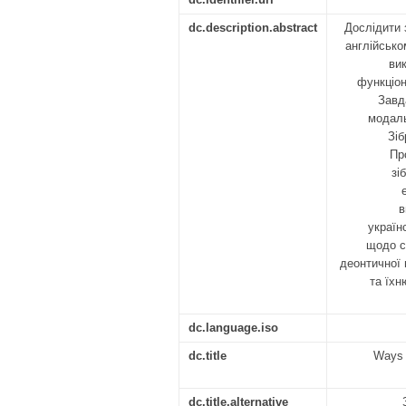
dc.description.abstract
Дослідити 
англійсько
ви
функціон
Завд
модаль
Зіб
Пр
зі
в
україн
щодо с
деонтичної 
та їхн
dc.language.iso
dc.title
Ways o
dc.title.alternative