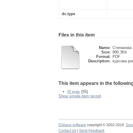
dc.type
Files in this item
Name:
Степанова 
Size:
880.3Kb
Format:
PDF
Description:
курсова ро
This item appears in the following
III курс
[55]
Show simple item record
DSpace software
copyright © 2002-2016
Dur
Contact Us
|
Send Feedback