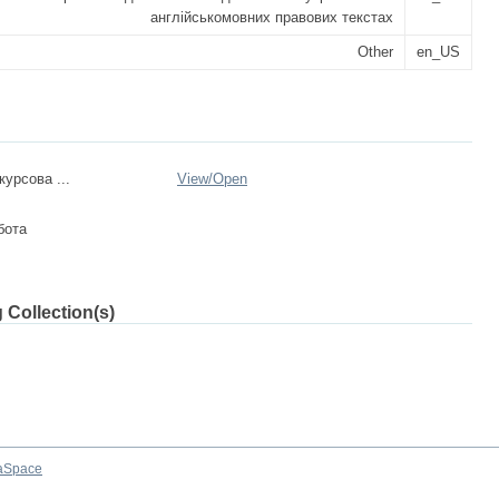
англійськомовних правових текстах
Other
en_US
курсова ...
View/
Open
бота
 Collection(s)
aSpace