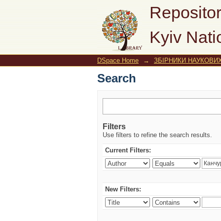
Search
Repositor
Kyiv Nati
DSpace Home
→
ЗБІРНИКИ НАУКОВИ
Search
Filters
Use filters to refine the search results.
Current Filters:
New Filters: