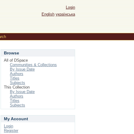
Login
English
українська
rch
Browse
All of DSpace
Communities & Collections
By Issue Date
Authors
Titles
Subjects
This Collection
By Issue Date
Authors
Titles
Subjects
My Account
Login
Register