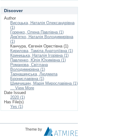
Discover
Author
Висоцька, Наталія Олександрівна
(1)
Горенко, Олена Павлівна (1)
Дев'ятко, Наталія Володимирівна
(1)
Канчура, Євгенія Орестівна (1)
Кирилова, Таміла Анатоліївна (1)
Криницька, Наталія Ігорівна (1)
Павленко, Юлія Юхимівна (1)
Романова, Світлана
Володимирівна (1)
Тарнашинська, Людмила
Брониславівна (1)
Шимчишин, Марія Мирославівна (1)
... View More
Date Issued
2020 (1)
Has File(s)
Yes (1)
Theme by