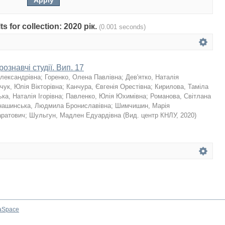
ts for collection: 2020 рік.
(0.001 seconds)
ознавчі студії. Вип. 17
Олександрівна
;
Горенко, Олена Павлівна
;
Дев'ятко, Наталія
чук, Юлія Вікторівна
;
Канчура, Євгенія Орестівна
;
Кирилова, Таміла
ка, Наталія Ігорівна
;
Павленко, Юлія Юхимівна
;
Романова, Світлана
нашинська, Людмила Брониславівна
;
Шимчишин, Марія
аратович
;
Шульгун, Мадлен Едуардівна
(
Вид. центр КНЛУ
,
2020
)
aSpace