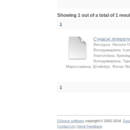
Showing 1 out of a total of 1 resul
1
Сучасні літератур
Висоцька, Наталія 
Володимирівна
;
Ісап
Анатоліївна
;
Криниць
Володимирівна
;
Тар
Мирославівна
;
Штейнбук, Фелікс М
1
DSpace software
copyright © 2002-2016
Dur
Contact Us
|
Send Feedback