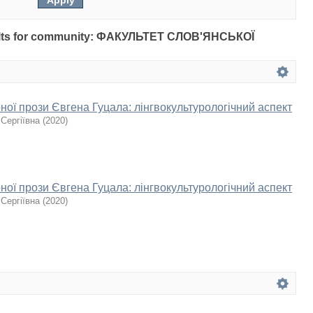
results for community: ФАКУЛЬТЕТ СЛОВ'ЯНСЬКОЇ
ної прози Євгена Гуцала: лінгвокультурологічний аспект
 Сергіївна
(
2020
)
ної прози Євгена Гуцала: лінгвокультурологічний аспект
 Сергіївна
(
2020
)