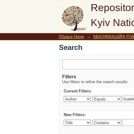
Search
Repositor
Kyiv Nati
DSpace Home
→
КВАЛІФІКАЦІЙНІ РОБ
Search
Filters
Use filters to refine the search results.
Current Filters:
New Filters: