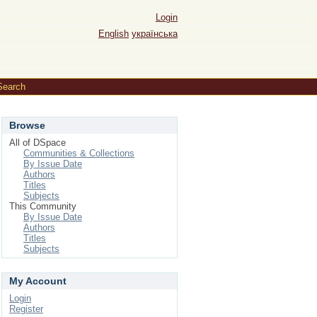
Login
English
українська
Search
Browse
All of DSpace
Communities & Collections
By Issue Date
Authors
Titles
Subjects
This Community
By Issue Date
Authors
Titles
Subjects
My Account
Login
Register