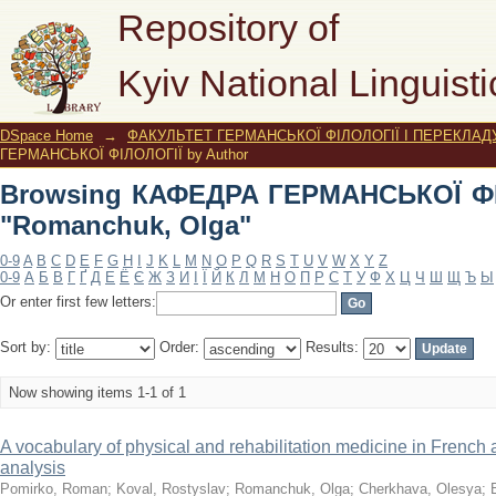
Browsing КАФЕДРА ГЕРМАНСЬКОЇ ФІЛ
Repository of
Kyiv National Linguisti
DSpace Home
→
ФАКУЛЬТЕТ ГЕРМАНСЬКОЇ ФІЛОЛОГІЇ І ПЕРЕКЛАД
ГЕРМАНСЬКОЇ ФІЛОЛОГІЇ by Author
Browsing КАФЕДРА ГЕРМАНСЬКОЇ ФІ
"Romanchuk, Olga"
0-9
A
B
C
D
E
F
G
H
I
J
K
L
M
N
O
P
Q
R
S
T
U
V
W
X
Y
Z
0-9
А
Б
В
Г
Ґ
Д
Е
Ё
Є
Ж
З
И
І
Ї
Й
К
Л
М
Н
О
П
Р
С
Т
У
Ф
Х
Ц
Ч
Ш
Щ
Ъ
Ы
Or enter first few letters:
Sort by:
Order:
Results:
Now showing items 1-1 of 1
A vocabulary of physical and rehabilitation medicine in French
analysis
Pomirko, Roman
;
Koval, Rostyslav
;
Romanchuk, Olga
;
Сherkhava, Olesya
;