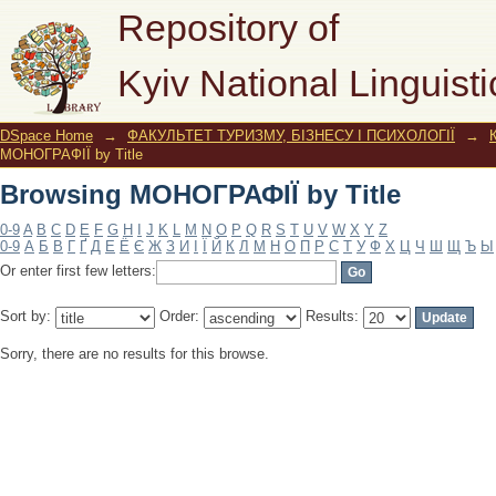
Browsing МОНОГРАФІЇ by Title
Repository of
Kyiv National Linguisti
DSpace Home
→
ФАКУЛЬТЕТ ТУРИЗМУ, БІЗНЕСУ І ПСИХОЛОГІЇ
→
МОНОГРАФІЇ by Title
Browsing МОНОГРАФІЇ by Title
0-9
A
B
C
D
E
F
G
H
I
J
K
L
M
N
O
P
Q
R
S
T
U
V
W
X
Y
Z
0-9
А
Б
В
Г
Ґ
Д
Е
Ё
Є
Ж
З
И
І
Ї
Й
К
Л
М
Н
О
П
Р
С
Т
У
Ф
Х
Ц
Ч
Ш
Щ
Ъ
Ы
Or enter first few letters:
Sort by:
Order:
Results:
Sorry, there are no results for this browse.