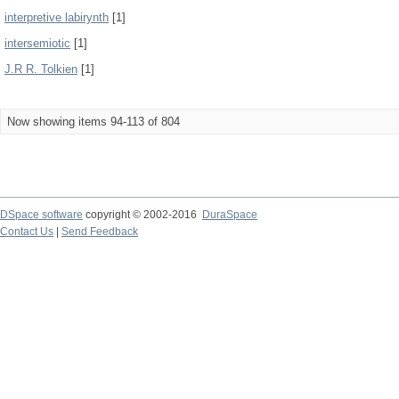
interpretive labirynth
[1]
intersemiotic
[1]
J.R R. Tolkien
[1]
Now showing items 94-113 of 804
DSpace software
copyright © 2002-2016
DuraSpace
Contact Us
|
Send Feedback