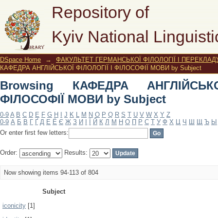
Browsing КАФЕДРА АНГЛІЙСЬКОЇ ФІЛ
Repository of
Kyiv National Linguisti
DSpace Home
→
ФАКУЛЬТЕТ ГЕРМАНСЬКОЇ ФІЛОЛОГІЇ І ПЕРЕКЛАД
КАФЕДРА АНГЛІЙСЬКОЇ ФІЛОЛОГІЇ І ФІЛОСОФІЇ МОВИ by Subject
Browsing КАФЕДРА АНГЛІЙСЬК
ФІЛОСОФІЇ МОВИ by Subject
0-9
A
B
C
D
E
F
G
H
I
J
K
L
M
N
O
P
Q
R
S
T
U
V
W
X
Y
Z
0-9
А
Б
В
Г
Ґ
Д
Е
Ё
Є
Ж
З
И
І
Ї
Й
К
Л
М
Н
О
П
Р
С
Т
У
Ф
Х
Ц
Ч
Ш
Щ
Ъ
Ы
Or enter first few letters:
Order:
Results:
Now showing items 94-113 of 804
Subject
iconicity
[1]