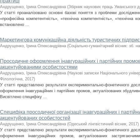
практиці
Андрущенко, Ірина Олександрівна
(
Збірник наукових праць Уманського де
У статті проаналізовано основні базові поняття з проблеми дослідженн
«професійна компетентність», «технічна компетентність», «технічна к
встановлено ...
Маркетингова комунікаційна діяльність туристичних підприє
Андрущенко, Ірина Олександрівна
(
Соціально-гуманітарний вісник: зб. н
Просодичне оформлення інавгураційних і партійних промо
акцентуйованими особистостями
Андрущенко, Ірина Олександрівна
(
Наукові записки Національного універ
Філологічна
,
2017
)
У статті представлено результати експериментально-фонетичного дос
оформлення інавгураційних і партійних промов, актуалізованих збудли
Висвітлено специфіку ...
Специфіка просодичної організації інавгураційних і партій
акцентуйованих особистостей
Андрущенко, Ірина Олександрівна
(
Одеський лінгвістичний вісник
,
2017
)
У статті представлено результати експериментально-фонетичного дос
оформлення інавгураційних промов, актуалізованих застрягаючим