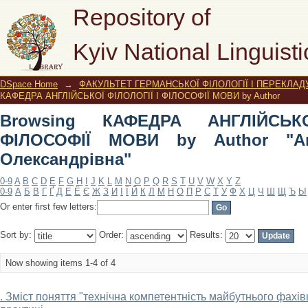
Browsing КАФЕДРА АНГЛІЙСЬКОЇ Ф
Repository of
"Андрущенко, Ірина Олександрівна"
Kyiv National Linguisti
DSpace Home
→
ФАКУЛЬТЕТ ГЕРМАНСЬКОЇ ФІЛОЛОГІЇ І ПЕРЕКЛАД
КАФЕДРА АНГЛІЙСЬКОЇ ФІЛОЛОГІЇ І ФІЛОСОФІЇ МОВИ by Author
Browsing КАФЕДРА АНГЛІЙСЬК
ФІЛОСОФІЇ МОВИ by Author "Ан
Олександрівна"
0-9
A
B
C
D
E
F
G
H
I
J
K
L
M
N
O
P
Q
R
S
T
U
V
W
X
Y
Z
0-9
А
Б
В
Г
Ґ
Д
Е
Ё
Є
Ж
З
И
І
Ї
Й
К
Л
М
Н
О
П
Р
С
Т
У
Ф
Х
Ц
Ч
Ш
Щ
Ъ
Ы
Or enter first few letters:
Sort by:
Order:
Results:
Now showing items 1-4 of 4
. Зміст поняття "технічна компетентність майбутнього фахівц