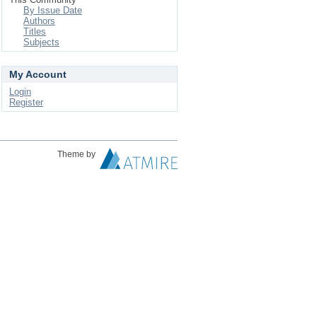
By Issue Date
Authors
Titles
Subjects
My Account
Login
Register
Theme by