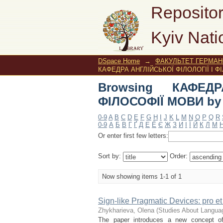
Browsing КАФЕДРА 
Repositor
"semiotics"
Kyiv Nati
DSpace Home
→
ФАКУЛЬТЕТ ГЕРМАНС
КАФЕДРА АНГЛІЙСЬКОЇ ФІЛОЛОГІЇ І ФІ
Browsing КАФЕД
ФІЛОСОФІЇ МОВИ by S
0-9
A
B
C
D
E
F
G
H
I
J
K
L
M
N
O
P
Q
R
0-9
А
Б
В
Г
Ґ
Д
Е
Ё
Є
Ж
З
И
І
Ї
Й
К
Л
М
Or enter first few letters:
Sort by:
Order:
Now showing items 1-1 of 1
Sign-like Pragmatic Devices: pro et
Zhykharieva, Olena
(
Studies About Langua
The paper introduces a new concept of