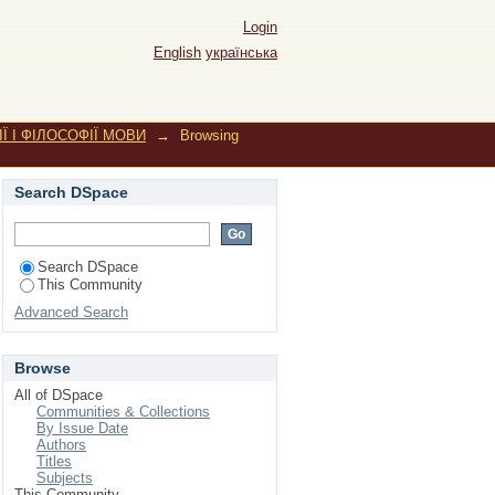
ІЇ МОВИ by Subject
Login
English
українська
Ї І ФІЛОСОФІЇ МОВИ
→
Browsing
Search DSpace
Search DSpace
This Community
Advanced Search
Browse
All of DSpace
Communities & Collections
By Issue Date
Authors
Titles
Subjects
This Community